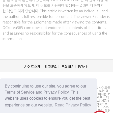
을 본 이용자 본인에게 있습니다. OCKorea365.com은 이 글에 대한 내
용을 보증하지 않으며, 이 정보를 사용하여 발생하는 결과에 대하여 어떠
한 책임도 지지 않습니다. This article is written by an individual, and
the author is full responsible for its content. The viewer / reader is
responsible for the judgments made after viewing the contents.
OCkorea365.com does not endorse the contents of the articles
and assumes no responsibility for the consequences of using the
information.
사이트소개
|
광고문의
|
문의하기
|
PC버전
OCKorea365.com 2019© All rights reserved.
By continuing to use our site, you agree to our
OCKorea365.com 오씨코리아365는 본 웹 사이트에 명시되어 있거나, 본 웹 사이트를
통해 배포되거나, 본 웹 사이트에 포함되어 있는 서비스로부터 링크, 다운로드, 또는 액
Terms of Service and Privacy Policy. This
세스되는 정보, 내용 또는 광고(총칭하여 "자료")의 정확성이나 신뢰성에 대해 어떠한 보
website uses cookies to ensure you get the best
증도 하지 않을 뿐만 아니라 서비스상의, 또는 서비스와 관련된 광고, 기타 정보 또는 제
안의 결과로서 디스플레이, 구매 또는 취득하게 되는 제품, 정보 또는 기타 자료("제품")
의 품질에 대해서도 보증을 하지 않습니다. 귀하는, 자료에 대한 신뢰 여부가 전적으로
experience on our website.
Read Privacy Policy
본 웹사이트를 방문하신 귀하의 책임임을 인정합니다. OCKorea365.com은 서비스와
자료를 "있는 그대로" 제공하며, 서비스 또는 기타 자료 및 제품과 관련하여 상품성, 특정