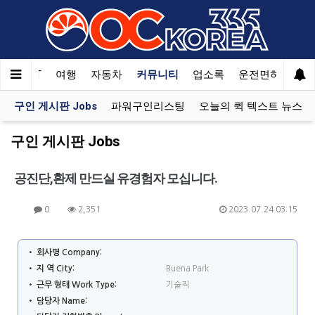
Welcome
to
All
in
One
한국SAT
여행
자동차
커뮤니티
업소록
운전면허
문
Accessibility
screen
구인 게시판 Jobs
파워구인리스팅
오늘의 퀵 텍스트 뉴스
reader.
To
구인 게시판 Jobs
start
the
공진단,환제 만드실 유경험자 모십니다.
All
in
One
0
2,351
2023.07.24 03:15
Accessibility
screen
• 회사명 Company:
reader,
• 지 역 City:
Buena Park
press
"Ctrl
• 근무 형태 Work Type:
기술직
+
• 담당자 Name: