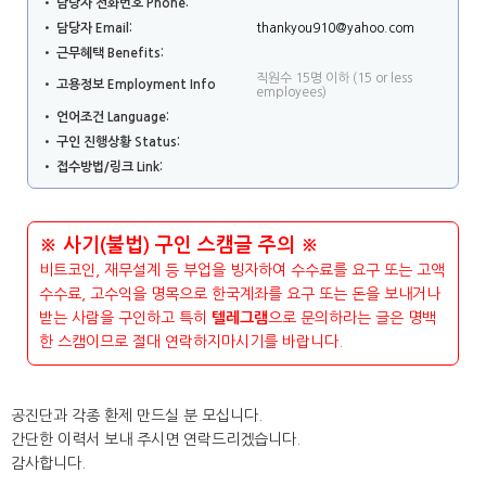
/".
• 담당자 전화번호 Phone:
This
• 담당자 Email:
thankyou910@yahoo.com
shortcut
• 근무혜택 Benefits:
activates
직원수 15명 이하 (15 or less
• 고용정보 Employment Info
employees)
the
• 언어조건 Language:
screen
• 구인 진행상황 Status:
reader
• 접수방법/링크 Link:
to
help
you
navigate
※ 사기(불법) 구인 스캠글 주의 ※
and
비트코인, 재무설계 등 부업을 빙자하여 수수료를 요구 또는 고액
interact
수수료, 고수익을 명목으로 한국계좌를 요구 또는 돈을 보내거나
with
받는 사람을 구인하고 특히
텔레그램
으로 문의하라는 글은 명백
the
한 스캠이므로 절대 연락하지마시기를 바랍니다.
content.
공진단과 각종 환제 만드실 분 모십니다.
간단한 이력서 보내 주시면 연락드리겠습니다.
감사합니다.