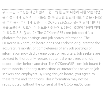
위의 구인 리스팅은 개인회원이 직접 작성한 글로 내용에 대한 모든 책임
은 작성자에게 있으며, 이 내용을 본 후 결정한 판단에 대한 책임은 게시물
을 본 이용자 본인에게 있습니다. OCKorea365.com은 이 글에 대한 내
용을 보증하지 않으며, 이 정보를 사용하여 발생하는 결과에 대하여 어떠
한 책임도 지지 않습니다. The OCKorea365.com job board is a
platform for job postings and job search information. The
OCKorea365.com job board does not endorse or guarantee the
accuracy, reliability, or completeness of any job postings or
information provided by employers or recruiters. Job seekers are
advised to thoroughly research potential employers and job
opportunities before applying. The OCKorea365.com job board is
not responsible for any transactions or interactions between job
seekers and employers. By using this job board, you agree to
these terms and conditions. This information may not be
redistributed without the consent of the OCKorea365.com