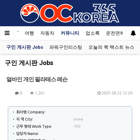
한국SAT
여행
자동차
커뮤니티
업소록
운전면허
문
구인 게시판 Jobs
파워구인리스팅
오늘의 퀵 텍스트 뉴스
구인 게시판 Jobs
얼바인 개인 필라테스 레슨
0
1,261
2025.09.22 12:28
• 회사명 Company:
• 지 역 City:
Irvine
• 근무 형태 Work Type:
기타
• 담당자 Name: