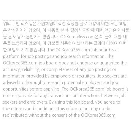
위의 구인 리스팅은 개인회원이 직접 작성한 글로 내용에 대한 모든 책임
은 작성자에게 있으며, 이 내용을 본 후 결정한 판단에 대한 책임은 게시물
을 본 이용자 본인에게 있습니다. OCKorea365.com은 이 글에 대한 내
용을 보증하지 않으며, 이 정보를 사용하여 발생하는 결과에 대하여 어떠
한 책임도 지지 않습니다. The OCKorea365.com job board is a
platform for job postings and job search information. The
OCKorea365.com job board does not endorse or guarantee the
accuracy, reliability, or completeness of any job postings or
information provided by employers or recruiters. Job seekers are
advised to thoroughly research potential employers and job
opportunities before applying. The OCKorea365.com job board is
not responsible for any transactions or interactions between job
seekers and employers. By using this job board, you agree to
these terms and conditions. This information may not be
redistributed without the consent of the OCKorea365.com