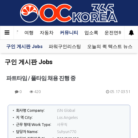
한국SAT
여행
자동차
커뮤니티
업소록
운전면허
문
구인 게시판 Jobs
파워구인리스팅
오늘의 퀵 텍스트 뉴스
구인 게시판 Jobs
파트타임 / 풀타임 채용 진행 중
0
420
05.17 03:51
• 회사명 Company:
ISN Global
• 지 역 City:
Los Angeles
• 근무 형태 Work Type:
사무직
• 담당자 Name:
Suhyun770