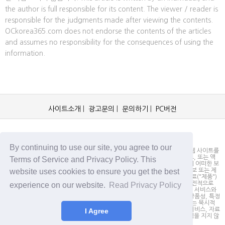
the author is full responsible for its content. The viewer / reader is
responsible for the judgments made after viewing the contents.
OCkorea365.com does not endorse the contents of the articles
and assumes no responsibility for the consequences of using the
information.
사이트소개
|
광고문의
|
문의하기
|
PC버전
OCKorea365.com 2019© All rights reserved.
By continuing to use our site, you agree to our
OCKorea365.com 오씨코리아365는 본 웹 사이트에 명시되어 있거나, 본 웹 사이트를
통해 배포되거나, 본 웹 사이트에 포함되어 있는 서비스로부터 링크, 다운로드, 또는 액
Terms of Service and Privacy Policy. This
세스되는 정보, 내용 또는 광고(총칭하여 "자료")의 정확성이나 신뢰성에 대해 어떠한 보
website uses cookies to ensure you get the best
증도 하지 않을 뿐만 아니라 서비스상의, 또는 서비스와 관련된 광고, 기타 정보 또는 제
안의 결과로서 디스플레이, 구매 또는 취득하게 되는 제품, 정보 또는 기타 자료("제품")
의 품질에 대해서도 보증을 하지 않습니다. 귀하는, 자료에 대한 신뢰 여부가 전적으로
experience on our website.
Read Privacy Policy
본 웹사이트를 방문하신 귀하의 책임임을 인정합니다. OCKorea365.com은 서비스와
자료를 "있는 그대로" 제공하며, 서비스 또는 기타 자료 및 제품과 관련하여 상품성, 특정
목적에의 적합성에 대한 보증을 포함하되 이에 제한되지 않고 모든 명시적 또는 묵시적
인 보증을 명시적으로 부인합니다. 어떠한 경우에도 OCKorea365.com은 서비스, 자료
I Agree
및 제품과 관련하여 직접, 간접, 부수적, 징벌적, 파생적인 손해에 대해서 책임을 지지 않
습니다.