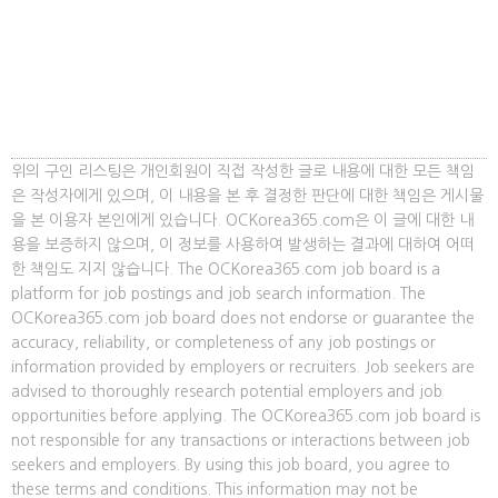
위의 구인 리스팅은 개인회원이 직접 작성한 글로 내용에 대한 모든 책임
은 작성자에게 있으며, 이 내용을 본 후 결정한 판단에 대한 책임은 게시물
을 본 이용자 본인에게 있습니다. OCKorea365.com은 이 글에 대한 내
용을 보증하지 않으며, 이 정보를 사용하여 발생하는 결과에 대하여 어떠
한 책임도 지지 않습니다. The OCKorea365.com job board is a
platform for job postings and job search information. The
OCKorea365.com job board does not endorse or guarantee the
accuracy, reliability, or completeness of any job postings or
information provided by employers or recruiters. Job seekers are
advised to thoroughly research potential employers and job
opportunities before applying. The OCKorea365.com job board is
not responsible for any transactions or interactions between job
seekers and employers. By using this job board, you agree to
these terms and conditions. This information may not be