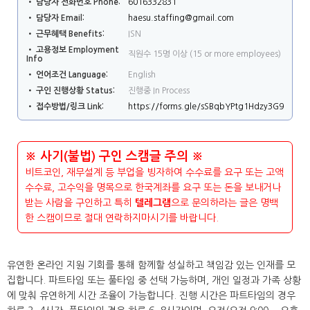
• 담당자 전화번호 Phone:
6016332831
• 담당자 Email:
haesu.staffing@gmail.com
• 근무혜택 Benefits:
ISN
• 고용정보 Employment
직원수 15명 이상 (15 or more employees)
Info
• 언어조건 Language:
English
• 구인 진행상황 Status:
진행중 In Process
• 접수방법/링크 Link:
https://forms.gle/sSBqbYPtg1Hdzy3G9
※ 사기(불법) 구인 스캠글 주의 ※
비트코인, 재무설계 등 부업을 빙자하여 수수료를 요구 또는 고액
수수료, 고수익을 명목으로 한국계좌를 요구 또는 돈을 보내거나
받는 사람을 구인하고 특히
텔레그램
으로 문의하라는 글은 명백
한 스캠이므로 절대 연락하지마시기를 바랍니다.
유연한 온라인 지원 기회를 통해 함께할 성실하고 책임감 있는 인재를 모
집합니다. 파트타임 또는 풀타임 중 선택 가능하며, 개인 일정과 가족 상황
에 맞춰 유연하게 시간 조율이 가능합니다. 진행 시간은 파트타임의 경우