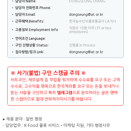
• 담당자 Name:
DONGSEUNG CHANG
• 담당자 전화번호 Phone:
• 담당자 Email:
dongseung@at.or.kr
• 근무혜택 Benefits:
한국농수산식품유통공사 LA지사
직원수 15명 이하 (15 or less
• 고용정보 Employment Info
employees)
• 언어조건 Language:
• 구인 진행상황 Status:
진행중 In Process
• 접수방법/링크 Link:
dongseung@at.or.kr
※ 사기(불법) 구인 스캠글 주의 ※
비트코인, 재무설계 등 부업을 빙자하여 수수료를 요구 또는 고액
수수료, 고수익을 명목으로 한국계좌를 요구 또는 돈을 보내거나
받는 사람을 구인하고 특히
텔레그램
으로 문의하라는 글은 명백
한 스캠이므로 절대 연락하지마시기를 바랍니다.
▸ 채용 분야 : 일반 행정
- 담당업무 : K-Food 물류 서비스‧마케팅 지원, 기타 행정사무