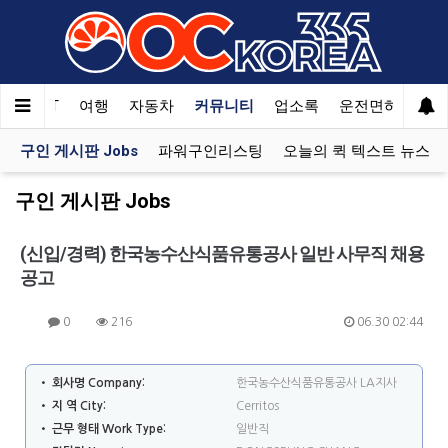
한국SAT
여행
자동차
커뮤니티
업소록
운전면허
문
구인 게시판 Jobs
파워구인리스팅
오늘의 퀵 텍스트 뉴스
구인 게시판 Jobs
(신입/경력) 한국농수산식품유통공사 일반 사무직 채용
공고
0
216
06.30 02:44
• 회사명 Company:
한국농수산식품유통공사 LA지사
• 지 역 City:
Cerritos
• 근무 형태 Work Type:
일반직