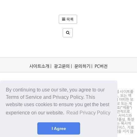
목록
사이트소개
|
광고문의
|
문의하기
|
PC버전
OCKorea365.com 2019© All rights reserved.
By continuing to use our site, you agree to our
OCKorea365.com 오씨코리아365는 본 웹 사이트에 명시되어 있거나, 본 웹 사이트를
통해 배포되거나, 본 웹 사이트에 포함되어 있는 서비스로부터 링크, 다운로드, 또는 액
Terms of Service and Privacy Policy. This
세스되는 정보, 내용 또는 광고(총칭하여 "자료")의 정확성이나 신뢰성에 대해 어떠한 보
website uses cookies to ensure you get the best
증도 하지 않을 뿐만 아니라 서비스상의, 또는 서비스와 관련된 광고, 기타 정보 또는 제
안의 결과로서 디스플레이, 구매 또는 취득하게 되는 제품, 정보 또는 기타 자료("제품")
의 품질에 대해서도 보증을 하지 않습니다. 귀하는, 자료에 대한 신뢰 여부가 전적으로
experience on our website.
Read Privacy Policy
본 웹사이트를 방문하신 귀하의 책임임을 인정합니다. OCKorea365.com은 서비스와
자료를 "있는 그대로" 제공하며, 서비스 또는 기타 자료 및 제품과 관련하여 상품성, 특정
목적에의 적합성에 대한 보증을 포함하되 이에 제한되지 않고 모든 명시적 또는 묵시적
인 보증을 명시적으로 부인합니다. 어떠한 경우에도 OCKorea365.com은 서비스, 자료
I Agree
및 제품과 관련하여 직접, 간접, 부수적, 징벌적, 파생적인 손해에 대해서 책임을 지지 않
습니다.