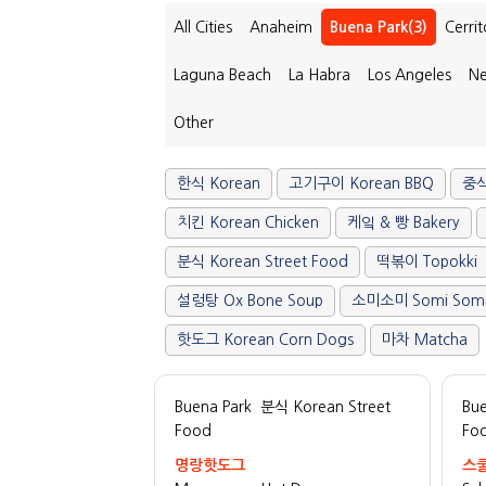
All Cities
Anaheim
Buena Park(3)
Cerrit
Laguna Beach
La Habra
Los Angeles
Ne
Other
한식 Korean
고기구이 Korean BBQ
중식
치킨 Korean Chicken
케잌 & 빵 Bakery
분식 Korean Street Food
떡볶이 Topokki
설렁탕 Ox Bone Soup
소미소미 Somi Som
핫도그 Korean Corn Dogs
마차 Matcha
Buena Park
분식 Korean Street
Bue
Food
Fo
명랑핫도그
스