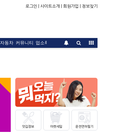
로그인 |
사이트소개 |
회원가입 |
정보찾기
자동차
커뮤니티
업소록
운전면허
문의
광고
맛집정보
마켓세일
운전면허필기