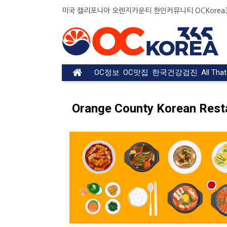
미국 캘리포니아 오렌지카운티 한인커뮤니티 OCKorea36
OC정보
OC맛집
한국건강검진
All Tha
Orange County Korean Rest