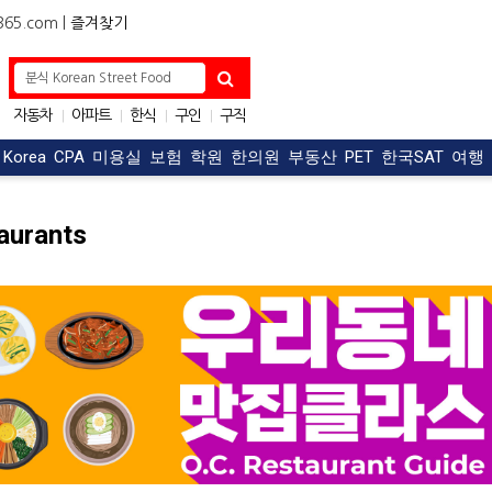
5.com |
즐겨찾기
자동차
아파트
한식
구인
구직
|
|
|
|
OC맛집
|
t Korea
CPA
미용실
보험
학원
한의원
부동산
PET
한국SAT
여행
aurants