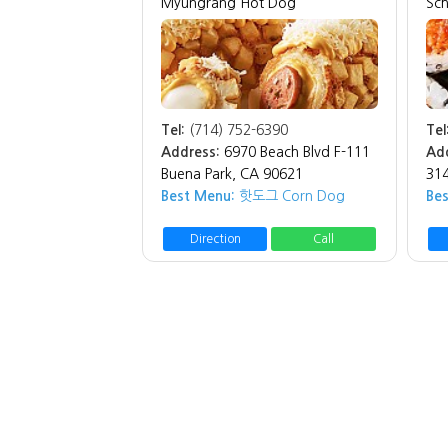
Myungrang Hot Dog
Sch
Tel:
(714) 752-6390
Tel
Address:
6970 Beach Blvd F-111
Ad
Buena Park, CA 90621
314
Best Menu:
핫도그 Corn Dog
Be
Direction
Call