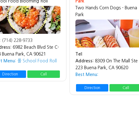
ool Food Blooming Roll
Park
Two Hands Corn Dogs - Buena
Park
:
(714) 228-9733
dress:
6982 Beach Blvd Ste C-
 Buena Park, CA 90621
Tel:
st Menu:
롤 School Food Roll
Address:
8309 On The Mall Ste
223 Buena Park, CA 90620
Best Menu:
Direction
Call
Direction
Call