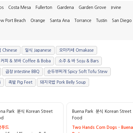
os
Costa Mesa
Fullerton
Gardena
Garden Grove
Irvine
w Port Beach
Orange
Santa Ana
Torrance
Tustin
San Diego
 Chinese
일식 Japanese
오마카세 Omakase
커피 & 보바 Coffee & Boba
소주 & 바 Soju & Bars
곱창 Intestine BBQ
순두부찌개 Spicy Soft Tofu Stew
i
족발 Pig Feet
돼지국밥 Pork Belly Soup
na Park
분식 Korean Street
Buena Park
분식 Korean Street
od
Food
쿨푸드
Two Hands Corn Dogs - Buena