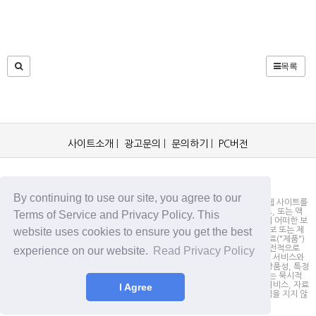
목록
사이트소개
|
광고문의
|
문의하기
|
PC버전
OCKorea365.com 2019© All rights reserved.
By continuing to use our site, you agree to our
OCKorea365.com 오씨코리아365는 본 웹 사이트에 명시되어 있거나, 본 웹 사이트를
통해 배포되거나, 본 웹 사이트에 포함되어 있는 서비스로부터 링크, 다운로드, 또는 액
Terms of Service and Privacy Policy. This
세스되는 정보, 내용 또는 광고(총칭하여 "자료")의 정확성이나 신뢰성에 대해 어떠한 보
website uses cookies to ensure you get the best
증도 하지 않을 뿐만 아니라 서비스상의, 또는 서비스와 관련된 광고, 기타 정보 또는 제
안의 결과로서 디스플레이, 구매 또는 취득하게 되는 제품, 정보 또는 기타 자료("제품")
의 품질에 대해서도 보증을 하지 않습니다. 귀하는, 자료에 대한 신뢰 여부가 전적으로
experience on our website.
Read Privacy Policy
본 웹사이트를 방문하신 귀하의 책임임을 인정합니다. OCKorea365.com은 서비스와
자료를 "있는 그대로" 제공하며, 서비스 또는 기타 자료 및 제품과 관련하여 상품성, 특정
목적에의 적합성에 대한 보증을 포함하되 이에 제한되지 않고 모든 명시적 또는 묵시적
인 보증을 명시적으로 부인합니다. 어떠한 경우에도 OCKorea365.com은 서비스, 자료
I Agree
및 제품과 관련하여 직접, 간접, 부수적, 징벌적, 파생적인 손해에 대해서 책임을 지지 않
습니다.