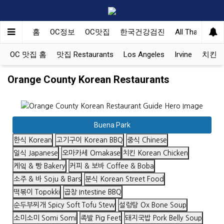
홈
OC정보
OC맛집
한국건강검진
All That Korea
OC 맛집 홈
맛집 Restaurants
Los Angeles
Irvine
치킨 Ko
Orange County Korean Restaurants
Buena Park
한식 Korean
고기구이 Korean BBQ
중식 Chinese
일식 Japanese
오마카세 Omakase
치킨 Korean Chicken
케잌 & 빵 Bakery
커피 & 보바 Coffee & Boba
소주 & 바 Soju & Bars
분식 Korean Street Food
떡볶이 Topokki
곱창 Intestine BBQ
순두부찌개 Spicy Soft Tofu Stew
설렁탕 Ox Bone Soup
소미소미 Somi Somi
족발 Pig Feet
돼지국밥 Pork Belly Soup