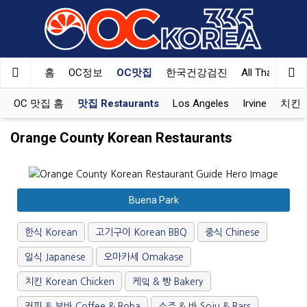
Welcome
to
All
in
One
홈
OC정보
OC맛집
한국건강검진
All That Korea
Accessibility
screen
OC 맛집 홈
맛집 Restaurants
Los Angeles
Irvine
치킨 K
reader.
To
Orange County Korean Restaurants
start
the
All
in
Buena Park
One
Accessibility
한식 Korean
고기구이 Korean BBQ
중식 Chinese
screen
reader,
일식 Japanese
오마카세 Omakase
press
"Ctrl
치킨 Korean Chicken
케잌 & 빵 Bakery
+
커피 & 보바 Coffee & Boba
소주 & 바 Soju & Bars