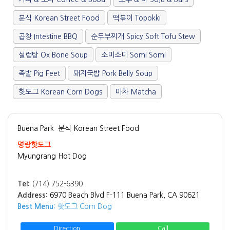
/".
This
분식 Korean Street Food
떡볶이 Topokki
shortcut
activates
곱창 Intestine BBQ
순두부찌개 Spicy Soft Tofu Stew
the
설렁탕 Ox Bone Soup
소미소미 Somi Somi
screen
reader
족발 Pig Feet
돼지국밥 Pork Belly Soup
to
help
핫도그 Korean Corn Dogs
마차 Matcha
you
navigate
and
Buena Park
분식 Korean Street Food
interact
명랑핫도그
with
Myungrang Hot Dog
the
content.
Tel:
(714) 752-6390
Address:
6970 Beach Blvd F-111 Buena Park, CA 90621
Best Menu:
핫도그 Corn Dog
Direction
Call