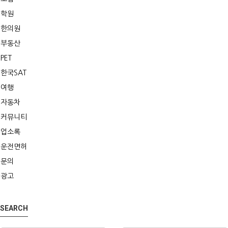
학원
한의원
부동산
PET
한국SAT
여행
자동차
커뮤니티
업소록
운전면허
문의
광고
SEARCH