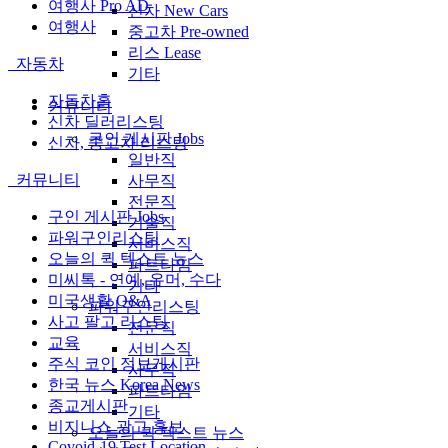
여행사 Pro AD
신차 New Cars
여행사
중고차 Pre-owned
리스 Lease
자동차
기타
자동차홈
커뮤니티
신차 딜러리스팅
구인 게시판 Jobs
신차, 중고차 리스팅
일반직
커뮤니티
사무직
전문직
구인 게시판 Jobs
기술직
파워구인리스팅
서비스직
오늘의 퀵 텍스트 뉴스
파트타임
미씨톡 - 연예, 유머, 수다
기타
미국생활 Q&A
파워구인리스팅
사고 팔고 리스팅
전문직
교육
서비스직
주식 코인 정보게시판
사무직
한국 뉴스 Korea News
파트타임
종교게시판
기타
비지니스 광고 홍보
오늘의 퀵 텍스트 뉴스
Covoid-19 Test Location