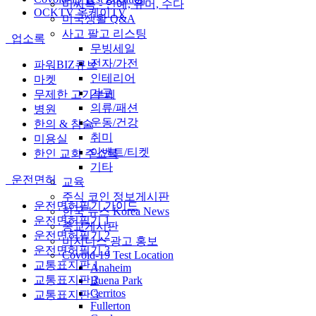
미씨톡 - 연예, 유머, 수다
OCKTV 옥케이TV
미국생활 Q&A
사고 팔고 리스팅
업소록
무빙세일
전자/가전
파워BIZ큐브
인테리어
마켓
가구
무제한 고기부페
의류/패션
병원
운동/건강
한의 & 침술
취미
미용실
이벤트/티켓
한인 교회 주소록
기타
운전면허
교육
주식 코인 정보게시판
운전면허필기 가이드
한국 뉴스 Korea News
운전면허필기 1
종교게시판
운전면허필기 2
비지니스 광고 홍보
운전면허필기 3
Covoid-19 Test Location
교통표지판 1
Anaheim
교통표지판 2
Buena Park
Cerritos
교통표지판 3
Fullerton