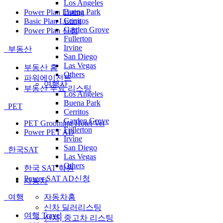
Los Angeles
Buena Park
Power Plan Listing
Cerritos
Basic Plan Listing
Garden Grove
Power Plan 신청
Fullerton
Irvine
부동산
San Diego
Las Vegas
부동산 홈
Others
파워에이전트
여행사
부동산 무료 리스팅
Los Angeles
Buena Park
PET
Cerritos
Garden Grove
PET Grooming Hotel Vet
Fullerton
Power PET AD
Irvine
San Diego
한국SAT
Las Vegas
Others
한국 SAT 학원
Power SAT AD신청
자동차
자동차홈
여행
신차 딜러리스팅
여행 Travel
신차, 중고차 리스팅