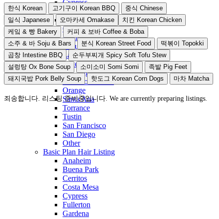
Cypress
한식 Korean
고기구이 Korean BBQ
중식 Chinese
Fullerton
Gardena
일식 Japanese
오마카세 Omakase
치킨 Korean Chicken
Garden Grove
케잌 & 빵 Bakery
커피 & 보바 Coffee & Boba
Irvine
소주 & 바 Soju & Bars
분식 Korean Street Food
떡볶이 Topokki
Laguna Beach
La Palma
곱창 Intestine BBQ
순두부찌개 Spicy Soft Tofu Stew
Lake Forest
설렁탕 Ox Bone Soup
소미소미 Somi Somi
족발 Pig Feet
Los Angeles
돼지국밥 Pork Belly Soup
핫도그 Korean Corn Dogs
마차 Matcha
New Port Beach
Orange
죄송합니다. 리스팅 준비중입니다. We are currently preparing listings.
Santa Ana
Torrance
Tustin
San Francisco
San Diego
Other
Basic Plan Hair Listing
Anaheim
Buena Park
Cerritos
Costa Mesa
Cypress
Fullerton
Gardena