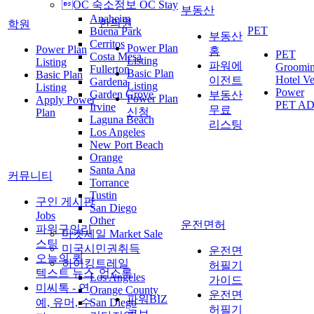
OC 숙소정보 OC Stay
부동산
Anaheim
한의원
학원
PET
Buena Park
부동산
Cerritos
Power Plan
Power Plan
홈
PET
Costa Mesa
Listing
Listing
파워에
Groomi
Fullerton
Basic Plan
Basic Plan
Hotel Ve
이전트
Gardena
Listing
Listing
Power
Garden Grove
부동산
Power Plan
Apply Power
PET A
Irvine
무료
신청
Plan
Laguna Beach
리스팅
Los Angeles
New Port Beach
Orange
Santa Ana
커뮤니티
Torrance
Tustin
구인 게시판
San Diego
Jobs
Other
운전면허
파워구인리
마켓세일 Market Sale
스팅
미국시민권취득
운전면
오늘의 퀵
하이킹트레일
허필기
텍스트 뉴스
업소록
Los Angeles
가이드
미씨톡 - 연
Orange County
운전면
파워BIZ
예, 유머, 수
San Diego
허필기
큐브