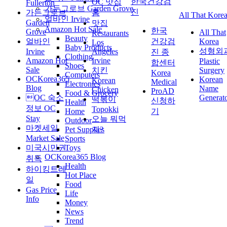
한국건강검
OC 맛집
Fullerton
가든그로브 Garden Grove
진
가든그로브
홈
All That Kore
얼바인 Irvine
Garden
맛집
Amazon Hot Sale
한국
Grove
All That
Restaurants
Beauty
얼바인
건강검
Korea
Los
Baby Products
성형외
Irvine
Angeles
진 종
Clothing
Amazon Hot
Irvine
Plastic
합센터
Shoes
Sale
치킨
Surgery
Korea
Computers
OCKorea365
Korean
Korean
Medical
Electronics
Blog
Name
Chicken
ProAD
Food & Grocery
OC 숙소
Generat
떡볶이
신청하
Health
정보 OC
Topokki
Home
기
Stay
오늘 뭐먹
Outdoor
마켓세일
Pet Supplies
지?
Market Sale
Sports
미국시민권
Toys
OCKorea365 Blog
취득
Health
하이킹트레
Hot Place
일
Food
Gas Price
Life
Info
Money
News
Trend