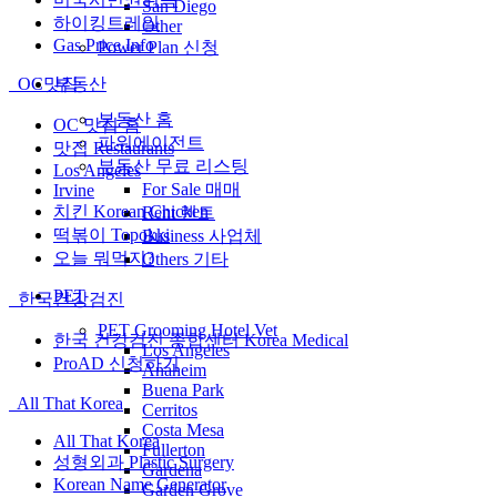
San Diego
하이킹트레일
Other
Gas Price Info
Power Plan 신청
부동산
OC맛집
부동산 홈
OC 맛집 홈
파워에이전트
맛집 Restaurants
부동산 무료 리스팅
Los Angeles
For Sale 매매
Irvine
치킨 Korean Chicken
Rent 렌트
떡볶이 Topokki
Business 사업체
오늘 뭐먹지?
Others 기타
PET
한국건강검진
PET Grooming Hotel Vet
한국 건강검진 종합센터 Korea Medical
Los Angeles
ProAD 신청하기
Anaheim
Buena Park
All That Korea
Cerritos
Costa Mesa
All That Korea
Fullerton
성형외과 Plastic Surgery
Gardena
Korean Name Generator
Garden Grove