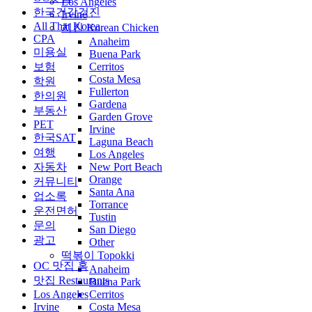
Los Angeles
한국건강검진
Irvine
All That Korea
치킨 Korean Chicken
CPA
Anaheim
미용실
Buena Park
보험
Cerritos
Costa Mesa
학원
Fullerton
한의원
Gardena
부동산
Garden Grove
PET
Irvine
한국SAT
Laguna Beach
여행
Los Angeles
자동차
New Port Beach
Orange
커뮤니티
Santa Ana
업소록
Torrance
운전면허
Tustin
문의
San Diego
광고
Other
떡볶이 Topokki
OC 맛집 홈
Anaheim
맛집 Restaurants
Buena Park
Los Angeles
Cerritos
Irvine
Costa Mesa