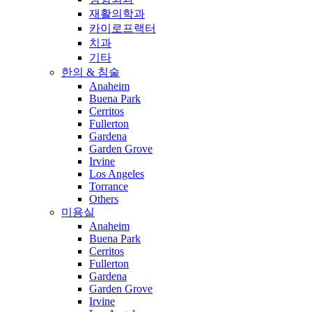
재활의학과
카이로프랙터
치과
기타
한의 & 침술
Anaheim
Buena Park
Cerritos
Fullerton
Gardena
Garden Grove
Irvine
Los Angeles
Torrance
Others
미용실
Anaheim
Buena Park
Cerritos
Fullerton
Gardena
Garden Grove
Irvine