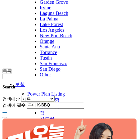
Garden Grove
Irvine
Laguna Beach
La Palma
Lake Forest
Los Angeles
New Port Beach
Orange
Santa Ana
Torrance
Tustin
San Francisco
San Diego
목록
Other
보험
Search
Power Plan Listing
검색대상
건강보험
검색어
필수
생명보험
집
자동차
종합
기타
Basic Plan Listing