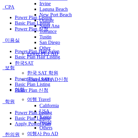
Irvine
CPA
Laguna Beach
New Port Beach
Power Plan Listing
Orange
Basic Plan Listing
Santa Ana
Power Plan 신청
Torrance
Tustin
미용실
San Diego
Other
Power Plan Hair Salon
Power PET AD
Basic Plan Hair Listing
한국SAT
보험
한국 SAT 학원
Power Plan Listing
Power SAT AD신청
Basic Plan Listing
여행
Power Plan 신청
여행 Travel
학원
California
USA
Power Plan Listing
Korea
Basic Plan Listing
World
Apply Power Plan
Others
여행사 Pro AD
한의원