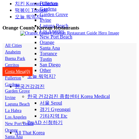
Fullerton
치킨 Korean Chicken
Gardena
떡볶이 Topokki
Garden Grove
오늘 뭐먹지?
Irvine
Laguna Beach
Orange County Korean Restaurants
Los Angeles
New Port Beach
Orange
All Cities
Santa Ana
Anaheim
Torrance
Buena Park
Tustin
San Diego
Cerritos
Other
Costa Mesa(0)
오늘 뭐먹지?
Fullerton
Gardena
한국건강검진
Garden Grove
한국 건강검진 종합센터 Korea Medical
Irvine
서울 Seoul
Laguna Beach
경기 Gyeonggi
La Habra
기타지역 Etc
Los Angeles
ProAD 신청하기
New Port Beach
Orange
All That Korea
Santa Ana