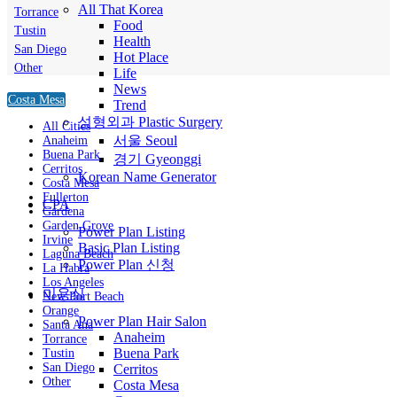
All That Korea
Torrance
Food
Tustin
Health
San Diego
Hot Place
Other
Life
News
Costa Mesa
Trend
성형외과 Plastic Surgery
All Cities
서울 Seoul
Anaheim
Buena Park
경기 Gyeonggi
Cerritos
Korean Name Generator
Costa Mesa
Fullerton
CPA
Gardena
Garden Grove
Power Plan Listing
Irvine
Basic Plan Listing
Laguna Beach
Power Plan 신청
La Habra
Los Angeles
미용실
New Port Beach
Orange
Power Plan Hair Salon
Santa Ana
Anaheim
Torrance
Buena Park
Tustin
San Diego
Cerritos
Other
Costa Mesa