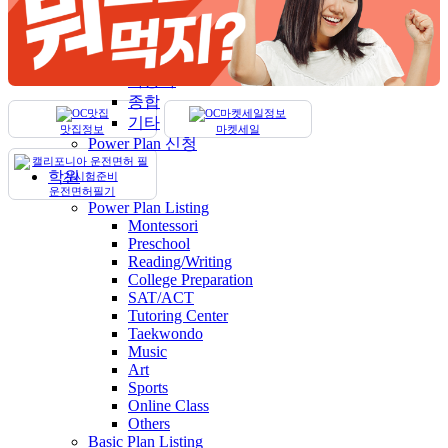
건강보험
생명보험
집
자동차
종합
기타
맛집정보
마켓세일
Power Plan 신청
학원
운전면허필기
Power Plan Listing
Montessori
Preschool
Reading/Writing
College Preparation
SAT/ACT
Tutoring Center
Taekwondo
Music
Art
Sports
Online Class
Others
Basic Plan Listing