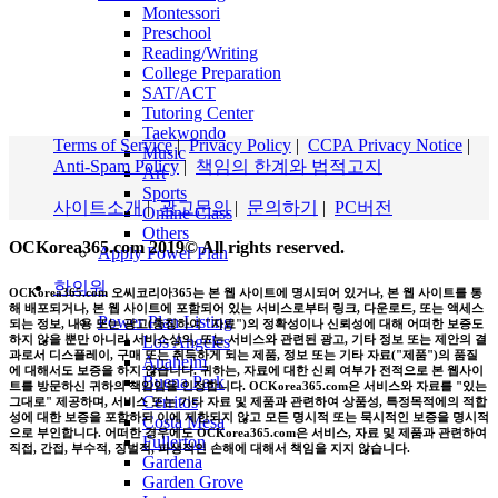
Montessori
Preschool
Reading/Writing
College Preparation
SAT/ACT
Tutoring Center
Taekwondo
Terms of Service
|
Privacy Policy
|
CCPA Privacy Notice
|
Music
Anti-Spam Policy
|
책임의 한계와 법적고지
Art
Sports
사이트소개
|
광고문의
|
문의하기
|
PC버전
Online Class
Others
OCKorea365.com 2019© All rights reserved.
Apply Power Plan
한의원
OCKorea365.com 오씨코리아365는 본 웹 사이트에 명시되어 있거나, 본 웹 사이트를 통
해 배포되거나, 본 웹 사이트에 포함되어 있는 서비스로부터 링크, 다운로드, 또는 액세스
Power Plan Listing
되는 정보, 내용 또는 광고(총칭하여 "자료")의 정확성이나 신뢰성에 대해 어떠한 보증도
Los Angeles
하지 않을 뿐만 아니라 서비스상의, 또는 서비스와 관련된 광고, 기타 정보 또는 제안의 결
과로서 디스플레이, 구매 또는 취득하게 되는 제품, 정보 또는 기타 자료("제품")의 품질
Anaheim
에 대해서도 보증을 하지 않습니다. 귀하는, 자료에 대한 신뢰 여부가 전적으로 본 웹사이
Buena Park
트를 방문하신 귀하의 책임임을 인정합니다. OCKorea365.com은 서비스와 자료를 "있는
Cerritos
그대로" 제공하며, 서비스 또는 기타 자료 및 제품과 관련하여 상품성, 특정목적에의 적합
성에 대한 보증을 포함하되 이에 제한되지 않고 모든 명시적 또는 묵시적인 보증을 명시적
Costa Mesa
으로 부인합니다. 어떠한 경우에도 OCKorea365.com은 서비스, 자료 및 제품과 관련하여
Fullerton
직접, 간접, 부수적, 징벌적, 파생적인 손해에 대해서 책임을 지지 않습니다.
Gardena
Garden Grove