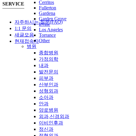
Cerritos
SERVICE
Fullerton
Gardena
Garden Grove
자주하시는 질문(FAQ)
Irvine
1:1 문의
Los Angeles
새글모음
Torrance
Other
현재접속자
병원
종합병원
가정의학
내과
발전문의
피부과
산부인과
성형외과
소아과
안과
양로병원
외과,신경외과
이비인후과
정신과
정형외과