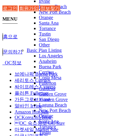
Irvine
Laguna Beach
로그인
회원가입
정보찾기
New Port Beach
Orange
MENU
Santa Ana
Torrance
Tustin
홈으로
San Diego
Other
Basic Plan Listing
문의하기
Los Angeles
Anaheim
OC정보
Buena Park
Cerritos
브에나팍 Buena Park
Costa Mesa
세리토스 Cerritos
Fullerton
싸이프레스 Cypress
Gardena
플러튼 Fullerton
Garden Grove
Irvine
가든그로브 Garden Grove
Laguna Beach
얼바인 Irvine
New Port Beach
Amazon Hot Sale
Orange
OCKorea365 Blog
Santa Ana
OC 숙소정보 OC Stay
Torrance
마켓세일 Market Sale
Tustin
미국시민권취득