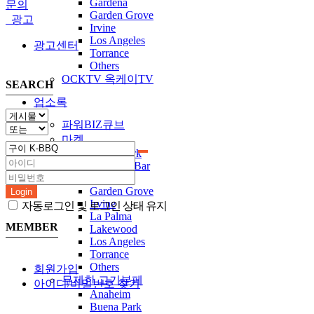
Gardena
문의
Garden Grove
광고
Irvine
Los Angeles
광고센터
Torrance
Others
OCKTV 옥케이TV
SEARCH
업소록
파워BIZ큐브
마켓
Buena Park
Diamond Bar
Fullerton
Garden Grove
Login
Irvine
자동로그인 및 로그인 상태 유지
La Palma
MEMBER
Lakewood
Los Angeles
Torrance
Others
회원가입
무제한 고기부페
아이디/비밀번호 찾기
Anaheim
Buena Park