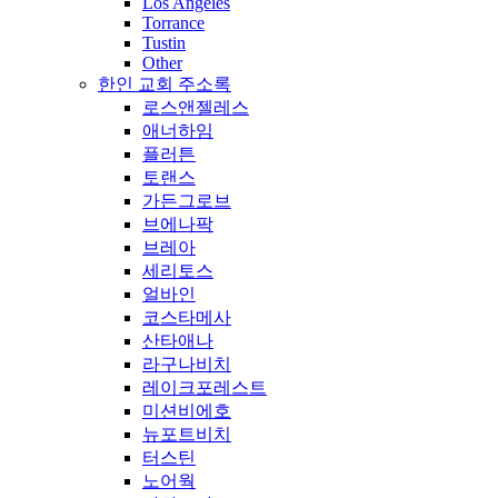
Los Angeles
Torrance
Tustin
Other
한인 교회 주소록
로스앤젤레스
애너하임
플러튼
토랜스
가든그로브
브에나팍
브레아
세리토스
얼바인
코스타메사
산타애나
라구나비치
레이크포레스트
미션비에호
뉴포트비치
터스틴
노어웍