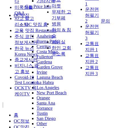
기타지역
다
1
마켓
Gas Price Info
미국생활
운전면
무제한 고
Q&A
OC맛집
허필기
기부페
사고 팔고
2
문의
병원
리스팅
OC 맛집 홈
운전면
한의 & 침
교육
맛집 Restaurants
허필기
술
Anaheim
주식 코인
3
Buena Park
미용실
정보게시판
교통표
Cerritos
한인 교회
한국 뉴스
지판 1
Costa Mesa
주소록
Korea News
교통표
Fullerton
종교게시판
지판 2
Gardena
비지니스 광
Garden Grove
교통표
고 홍보
Irvine
지판 3
Covoid-19
Laguna Beach
Test Location
La Habra
Los Angeles
OCKTV 옥
New Port Beach
케이TV
Orange
Santa Ana
Torrance
Tustin
홈
San Diego
OC정보
Other
OC맛집