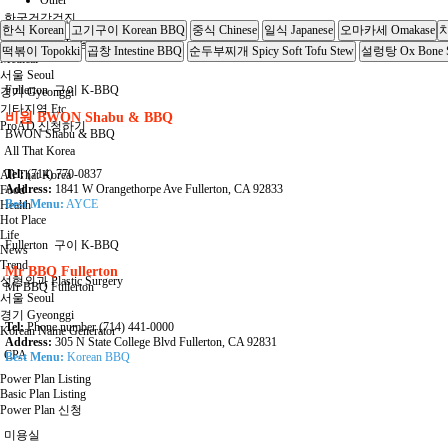
Other
한국건강검진
한식 Korean
고기구이 Korean BBQ
중식 Chinese
일식 Japanese
오마카세 Omakase
치
한국 건강검진 종합센터 Korea
떡볶이 Topokki
곱창 Intestine BBQ
순두부찌개 Spicy Soft Tofu Stew
설렁탕 Ox Bone 
Medical
서울 Seoul
Fullerton
구이 K-BBQ
경기 Gyeonggi
기타지역 Etc
비원 BWON Shabu & BBQ
ProAD 신청하기
BWON Shabu & BBQ
All That Korea
Tel:
(714) 770-0837
All That Korea
Address:
1841 W Orangethorpe Ave Fullerton, CA 92833
Food
Best Menu:
AYCE
Health
Hot Place
Life
Fullerton
구이 K-BBQ
News
Trend
Mr BBQ Fullerton
성형외과 Plastic Surgery
Mr BBQ Fullerton
서울 Seoul
경기 Gyeonggi
Tel:
Phone number (714) 441-0000
Korean Name Generator
Address:
305 N State College Blvd Fullerton, CA 92831
CPA
Best Menu:
Korean BBQ
Power Plan Listing
Basic Plan Listing
Power Plan 신청
미용실