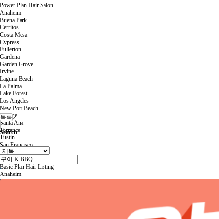
Power Plan Hair Salon
Anaheim
Buena Park
Cerritos
Costa Mesa
Cypress
Fullerton
Gardena
Garden Grove
Irvine
Laguna Beach
La Palma
Lake Forest
Los Angeles
New Port Beach
Orange
목록
Santa Ana
Torrance
Search
Tustin
San Francisco
San Diego
Other
Basic Plan Hair Listing
Anaheim
Buena Park
Cerritos
Costa Mesa
Cypress
Fullerton
Gardena