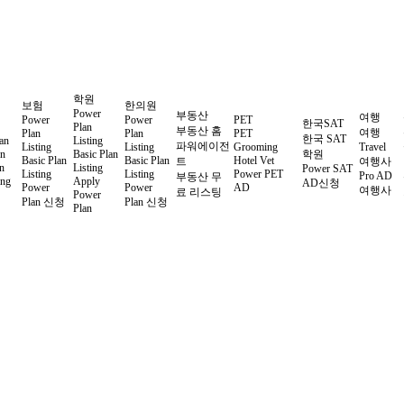
학원
보험
한의원
Power
부동산
여행
Power
Power
PET
한국SAT
Plan
부동산 홈
여행
Plan
Plan
PET
한국 SAT
an
Listing
파워에이전
Listing
Listing
Grooming
Travel
on
Basic Plan
학원
Basic Plan
Basic Plan
Hotel Vet
트
여행사
n
Listing
Power SAT
Listing
Listing
Power PET
Pro AD
부동산 무
ing
Apply
AD신청
Power
Power
AD
여행사
료 리스팅
Power
Plan 신청
Plan 신청
Plan