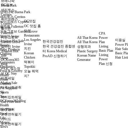
브에나팍
OC정보
Buena Park
세리토스
브에나팍 Buena Park
Cerritos
세리토스 Cerritos
싸이프레스
OC맛집
싸이프레스 Cypress
Cypress
OC 맛집 홈
플러튼 Fullerton
플러튼
맛집
가든그로브 Garden Grove
Fullerton
CPA
Restaurants
얼바인 Irvine
가든그로브
All That Korea
Power
Los Angeles
미용실
Amazon Hot Sale
한국건강검진
Garden Grove
All That Korea
Plan
Irvine
Power Pl
Beauty
한국 건강검진 종합센
Listing
얼바인 Irvine
성형외과
치킨
Hair Sal
Baby Products
Basic Plan
Amazon Hot
터 Korea Medical
Plastic Surgery
Korean
Basic Pla
Clothing
Listing
Sale
Korean Name
ProAD 신청하기
Chicken
Hair List
Shoes
Power
OCKorea365
Generator
떡볶이
Computers
Plan 신청
Blog
Electronics
Topokki
OC 숙소정
Food & Grocery
오늘 뭐먹
보 OC Stay
Health
지?
마켓세일
Home
Market Sale
Outdoor
미국시민권취
Pet Supplies
Sports
득
Toys
하이킹트레일
OCKorea365 Blog
Gas Price Info
Health
Hot Place
운전면허
Food
운전면허필기
Life
가이드
Money
운전면허필기
News