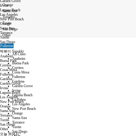
Garden Grove
Orange
Irvine
Laguna Beach
Santa Ana
Los Angeles
Torrance
New Port Beach
Tustin
Orange
Santa Ana
San Diego
Torrance
Other
Tustin
San Diego
Fullerton
Other
떡볶이 Topokki
All Cities
Anaheim
Anaheim
Buena Park
Buena Park
Cerritos
Cerritos
Costa Mesa
Costa Mesa
Fullerton
Fullerton
Gardena
Gardena
Garden Grove
Garden Grove
Irvine
Irvine
Laguna Beach
Laguna Beach
Los Angeles
La Habra
New Port Beach
Los Angeles
Orange
New Port Beach
Santa Ana
Orange
Torrance
Santa Ana
Tustin
Torrance
San Diego
Tustin
Other
San Diego
오늘 뭐먹지?