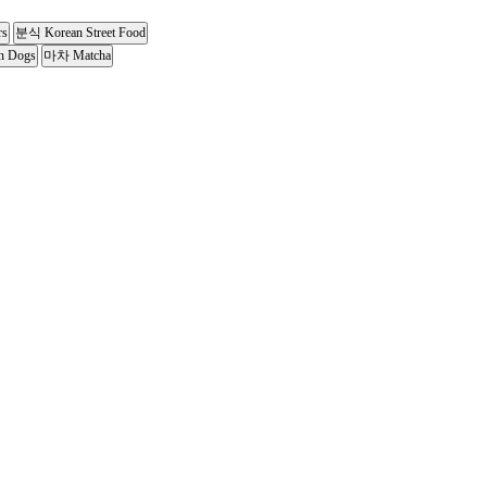
rs
분식 Korean Street Food
n Dogs
마차 Matcha