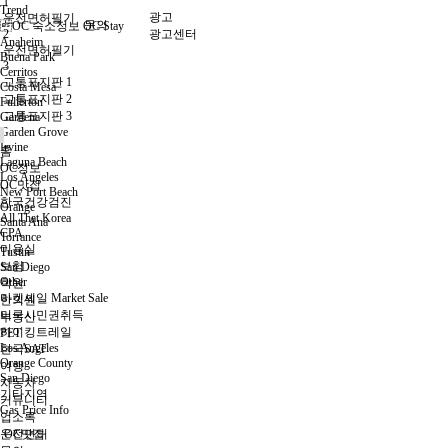
1
Trend
광고
운전면허필기
문의
OC 숙소정보 OC Stay
2
광고센터
Anaheim
운전면허필기
Buena Park
3
Cerritos
교통표지판 1
Costa Mesa
교통표지판 2
Fullerton
교통표지판 3
Gardena
Garden Grove
Irvine
홈
Laguna Beach
OC정보
Los Angeles
OC맛집
New Port Beach
한국건강검진
Orange
All That Korea
Santa Ana
CPA
Torrance
미용실
Tustin
보험
San Diego
Other
학원
마켓세일 Market Sale
한의원
미국시민권취득
부동산
하이킹트레일
PET
Los Angeles
한국SAT
Orange County
여행
San Diego
자동차
기타지역
커뮤니티
Gas Price Info
업소록
운전면허
OC맛집