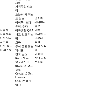
Jobs
파워구인리스
팅
오늘의 퀵 텍스
업소록
트 뉴스
파워BIZ
미씨톡 - 연예,
큐브
유머, 수다
자동차
마켓
미국생활 Q&A
자동차홈
무제한 고
사고 팔고 리스
신차 딜러
기부페
팅
리스팅
병원
교육
신차, 중고
한의 & 침
주식 코인 정보
차 리스팅
술
게시판
미용실
한국 뉴스
한인 교회
Korea News
종교게시판
주소록
비지니스 광고
홍보
Covoid-19 Test
Location
OCKTV 옥케
이TV