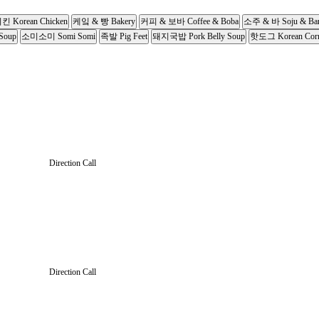
킨 Korean Chicken
케잌 & 빵 Bakery
커피 & 보바 Coffee & Boba
소주 & 바 Soju & Ba
Soup
소미소미 Somi Somi
족발 Pig Feet
돼지국밥 Pork Belly Soup
핫도그 Korean Cor
Direction
Call
Direction
Call