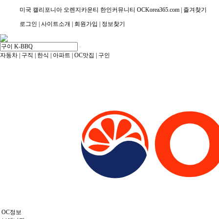
미국 캘리포니아 오렌지카운티 한인커뮤니티 OCKorea365.com |
즐겨찾기
로그인 |
사이트소개 |
회원가입 |
정보찾기
자동차
|
구직
|
한식
|
아파트
|
OC맛집
|
구인
OC정보