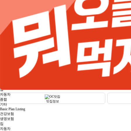
Garden Grove
Irvine
Laguna Beach
La Palma
Lake Forest
Los Angeles
New Port Beach
Orange
Santa Ana
Torrance
Tustin
San Francisco
San Diego
Other
보험
Power Plan Listing
건강보험
생명보험
집
자동차
종합
맛집정보
기타
Basic Plan Listing
건강보험
생명보험
집
자동차