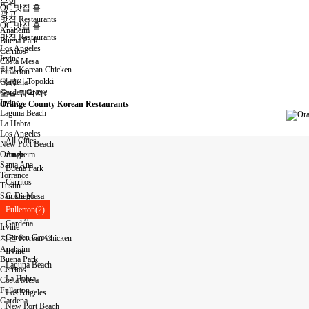
문의
OC 맛집 홈
광고
맛집 Restaurants
OC 맛집 홈
Anaheim
맛집 Restaurants
Buena Park
Los Angeles
Cerritos
Irvine
Costa Mesa
치킨 Korean Chicken
Fullerton
떡볶이 Topokki
Gardena
Garden Grove
오늘 뭐먹지?
Irvine
Orange County Korean Restaurants
Laguna Beach
La Habra
Los Angeles
All Cities
New Port Beach
Orange
Anaheim
Santa Ana
Buena Park
Torrance
Cerritos
Tustin
San Diego
Costa Mesa
Other
Fullerton(2)
Los Angeles
Gardena
Irvine
Garden Grove
치킨 Korean Chicken
Anaheim
Irvine
Buena Park
Laguna Beach
Cerritos
La Habra
Costa Mesa
Fullerton
Los Angeles
Gardena
New Port Beach