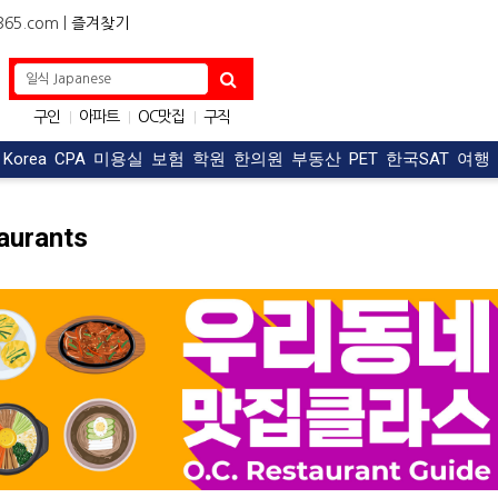
5.com |
즐겨찾기
구인
아파트
OC맛집
구직
|
|
|
자동차
한식
|
|
t Korea
CPA
미용실
보험
학원
한의원
부동산
PET
한국SAT
여행
aurants