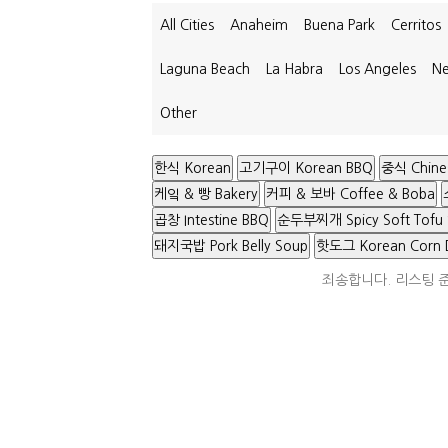
All Cities
Anaheim
Buena Park
Cerritos
Laguna Beach
La Habra
Los Angeles
Ne
Other
한식 Korean
고기구이 Korean BBQ
중식 Chine
케잌 & 빵 Bakery
커피 & 보바 Coffee & Boba
곱창 Intestine BBQ
순두부찌개 Spicy Soft Tofu
돼지국밥 Pork Belly Soup
핫도그 Korean Corn 
죄송합니다. 리스팅 준비중입니