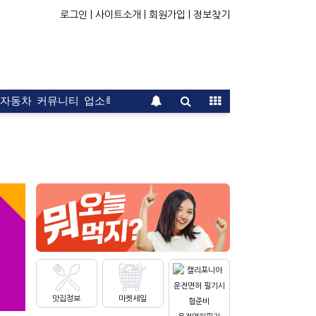
로그인 |
사이트소개 |
회원가입 |
정보찾기
자동차
커뮤니티
업소록
운전면허
문의
광고
맛집정보
마켓세일