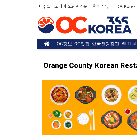
미국 캘리포니아 오렌지카운티 한인커뮤니티 OCKorea36
OC정보
OC맛집
한국건강검진
All Tha
Orange County Korean Rest