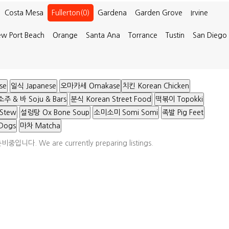
Costa Mesa
Fullerton(0)
Gardena
Garden Grove
Irvine
w Port Beach
Orange
Santa Ana
Torrance
Tustin
San Diego
se
일식 Japanese
오마카세 Omakase
치킨 Korean Chicken
소주 & 바 Soju & Bars
분식 Korean Street Food
떡볶이 Topokki
 Stew
설렁탕 Ox Bone Soup
소미소미 Somi Somi
족발 Pig Feet
Dogs
마차 Matcha
다. We are currently preparing listings.