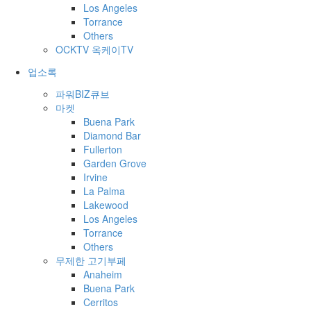
Los Angeles
Torrance
Others
OCKTV 옥케이TV
업소록
파워BIZ큐브
마켓
Buena Park
Diamond Bar
Fullerton
Garden Grove
Irvine
La Palma
Lakewood
Los Angeles
Torrance
Others
무제한 고기부페
Anaheim
Buena Park
Cerritos