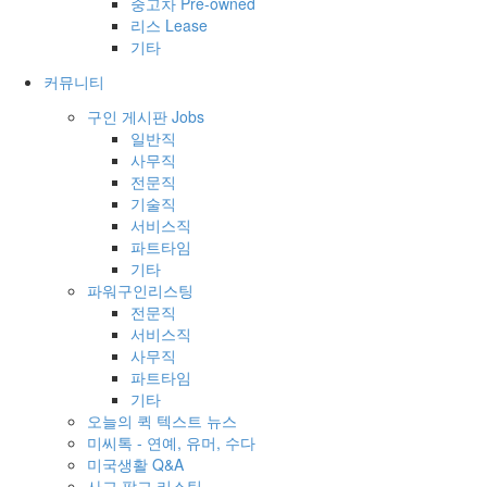
중고차 Pre-owned
리스 Lease
기타
커뮤니티
구인 게시판 Jobs
일반직
사무직
전문직
기술직
서비스직
파트타임
기타
파워구인리스팅
전문직
서비스직
사무직
파트타임
기타
오늘의 퀵 텍스트 뉴스
미씨톡 - 연예, 유머, 수다
미국생활 Q&A
사고 팔고 리스팅