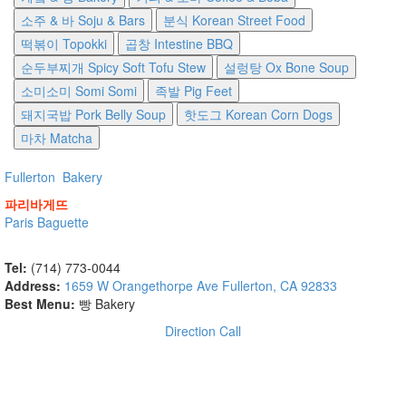
소주 & 바 Soju & Bars
분식 Korean Street Food
떡볶이 Topokki
곱창 Intestine BBQ
순두부찌개 Spicy Soft Tofu Stew
설렁탕 Ox Bone Soup
소미소미 Somi Somi
족발 Pig Feet
돼지국밥 Pork Belly Soup
핫도그 Korean Corn Dogs
마차 Matcha
Fullerton
Bakery
파리바게뜨
Paris Baguette
Tel:
(714) 773-0044
Address:
1659 W Orangethorpe Ave Fullerton, CA 92833
Best Menu:
빵 Bakery
Direction
Call