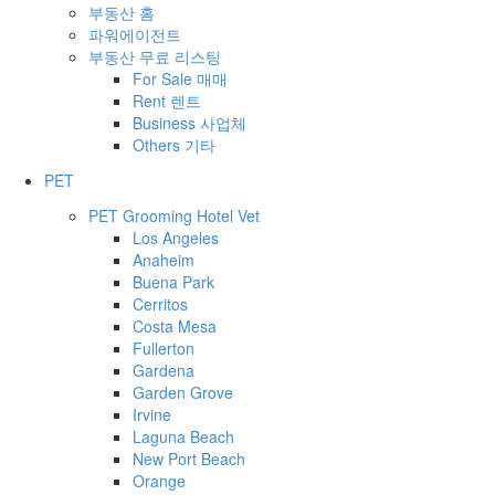
부동산 홈
파워에이전트
부동산 무료 리스팅
For Sale 매매
Rent 렌트
Business 사업체
Others 기타
PET
PET Grooming Hotel Vet
Los Angeles
Anaheim
Buena Park
Cerritos
Costa Mesa
Fullerton
Gardena
Garden Grove
Irvine
Laguna Beach
New Port Beach
Orange