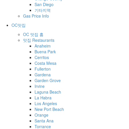
San Diego
기타지역
Gas Price Info
OC맛집
OC 맛집 홈
맛집 Restaurants
Anaheim
Buena Park
Cerritos
Costa Mesa
Fullerton
Gardena
Garden Grove
Irvine
Laguna Beach
La Habra
Los Angeles
New Port Beach
Orange
Santa Ana
Torrance