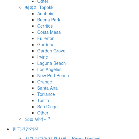
Other
떡볶이 Topokki
Anaheim
Buena Park
Cerritos
Costa Mesa
Fullerton
Gardena
Garden Grove
Irvine
Laguna Beach
Los Angeles
New Port Beach
Orange
Santa Ana
Torrance
Tustin
San Diego
Other
오늘 뭐먹지?
한국건강검진
한국 건강검진 종합센터 Korea Medical