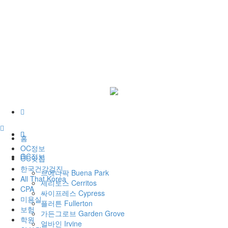
홈
OC정보
OC정보
OC맛집
한국건강검진
브에나팍 Buena Park
All That Korea
세리토스 Cerritos
CPA
싸이프레스 Cypress
미용실
플러튼 Fullerton
보험
가든그로브 Garden Grove
학원
얼바인 Irvine