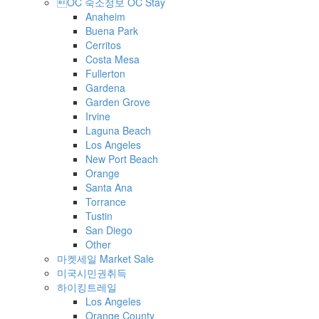
OC 숙소정보 OC Stay
Anaheim
Buena Park
Cerritos
Costa Mesa
Fullerton
Gardena
Garden Grove
Irvine
Laguna Beach
Los Angeles
New Port Beach
Orange
Santa Ana
Torrance
Tustin
San Diego
Other
마켓세일 Market Sale
미국시민권취득
하이킹트레일
Los Angeles
Orange County