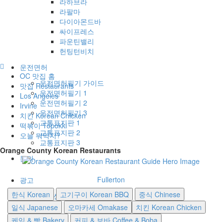
라하브라
라팔마
다이아몬드바
싸이프레스
파운틴밸리
헌팅턴비치
운전면허
OC 맛집 홈
운전면허필기 가이드
맛집 Restaurants
운전면허필기 1
Los Angeles
운전면허필기 2
Irvine
운전면허필기 3
치킨 Korean Chicken
교통표지판 1
떡볶이 Topokki
교통표지판 2
오늘 뭐먹지?
교통표지판 3
Orange County Korean Restaurants
문의
Fullerton
광고
한식 Korean
고기구이 Korean BBQ
중식 Chinese
광고센터
일식 Japanese
오마카세 Omakase
치킨 Korean Chicken
케잌 & 빵 Bakery
커피 & 보바 Coffee & Boba