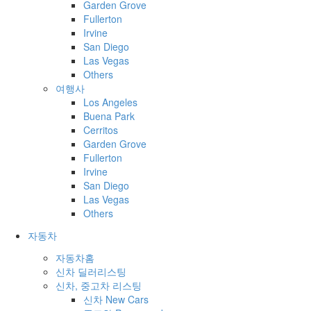
Garden Grove
Fullerton
Irvine
San Diego
Las Vegas
Others
여행사
Los Angeles
Buena Park
Cerritos
Garden Grove
Fullerton
Irvine
San Diego
Las Vegas
Others
자동차
자동차홈
신차 딜러리스팅
신차, 중고차 리스팅
신차 New Cars