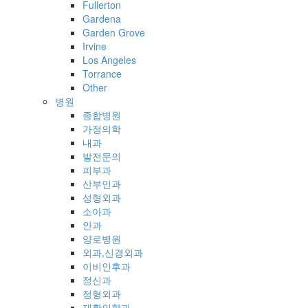
Fullerton
Gardena
Garden Grove
Irvine
Los Angeles
Torrance
Other
병원
종합병원
가정의학
내과
발전문의
피부과
산부인과
성형외과
소아과
안과
양로병원
외과,신경외과
이비인후과
정신과
정형외과
재활의학과