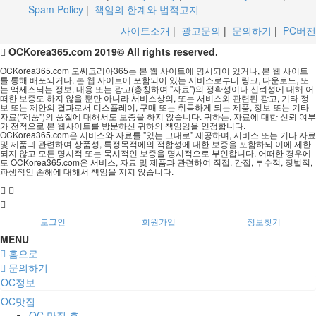
Spam Policy
|
책임의 한계와 법적고지
사이트소개
|
광고문의
|
문의하기
|
PC버전
OCKorea365.com 2019© All rights reserved.
OCKorea365.com 오씨코리아365는 본 웹 사이트에 명시되어 있거나, 본 웹 사이트
를 통해 배포되거나, 본 웹 사이트에 포함되어 있는 서비스로부터 링크, 다운로드, 또
는 액세스되는 정보, 내용 또는 광고(총칭하여 "자료")의 정확성이나 신뢰성에 대해 어
떠한 보증도 하지 않을 뿐만 아니라 서비스상의, 또는 서비스와 관련된 광고, 기타 정
보 또는 제안의 결과로서 디스플레이, 구매 또는 취득하게 되는 제품, 정보 또는 기타
자료("제품")의 품질에 대해서도 보증을 하지 않습니다. 귀하는, 자료에 대한 신뢰 여부
가 전적으로 본 웹사이트를 방문하신 귀하의 책임임을 인정합니다.
OCKorea365.com은 서비스와 자료를 "있는 그대로" 제공하며, 서비스 또는 기타 자료
및 제품과 관련하여 상품성, 특정목적에의 적합성에 대한 보증을 포함하되 이에 제한
되지 않고 모든 명시적 또는 묵시적인 보증을 명시적으로 부인합니다. 어떠한 경우에
도 OCKorea365.com은 서비스, 자료 및 제품과 관련하여 직접, 간접, 부수적, 징벌적,
파생적인 손해에 대해서 책임을 지지 않습니다.
로그인
회원가입
정보찾기
MENU
홈으로
문의하기
OC정보
OC맛집
OC 맛집 홈