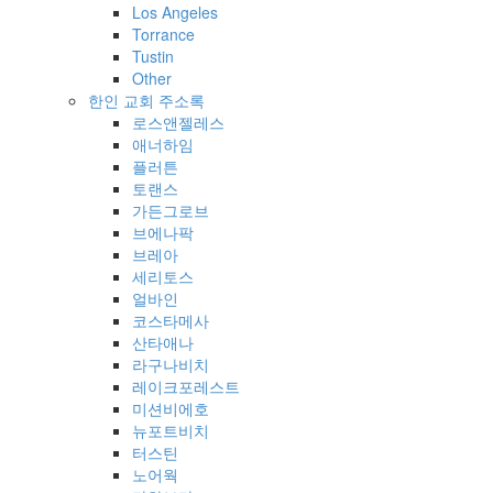
Los Angeles
Torrance
Tustin
Other
한인 교회 주소록
로스앤젤레스
애너하임
플러튼
토랜스
가든그로브
브에나팍
브레아
세리토스
얼바인
코스타메사
산타애나
라구나비치
레이크포레스트
미션비에호
뉴포트비치
터스틴
노어웍