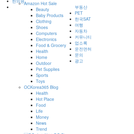
한의원
Amazon Hot Sale
부동산
Beauty
PET
Baby Products
한국SAT
Clothing
여행
Shoes
자동차
Computers
커뮤니티
Electronics
업소록
Food & Grocery
운전면허
Health
문의
Home
광고
Outdoor
Pet Supplies
Sports
Toys
OCKorea365 Blog
Health
Hot Place
Food
Life
Money
News
Trend