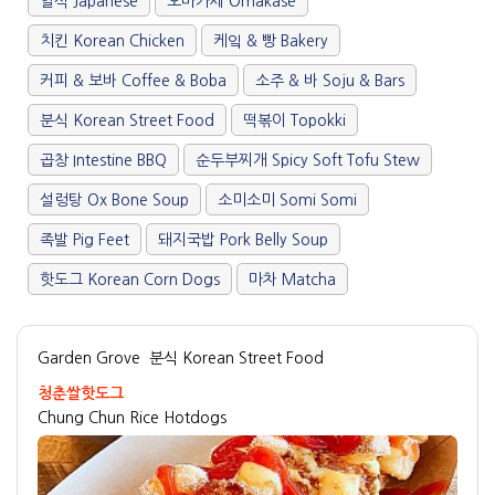
일식 Japanese
오마카세 Omakase
치킨 Korean Chicken
케잌 & 빵 Bakery
커피 & 보바 Coffee & Boba
소주 & 바 Soju & Bars
분식 Korean Street Food
떡볶이 Topokki
곱창 Intestine BBQ
순두부찌개 Spicy Soft Tofu Stew
설렁탕 Ox Bone Soup
소미소미 Somi Somi
족발 Pig Feet
돼지국밥 Pork Belly Soup
핫도그 Korean Corn Dogs
마차 Matcha
Garden Grove
분식 Korean Street Food
청춘쌀핫도그
Chung Chun Rice Hotdogs