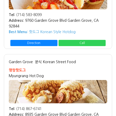
Tel:
(714) 583-8099
Address:
9760 Garden Grove Blvd Garden Grove, CA
92844
Best Menu:
핫도그 Korean Style Hotdog
Direction
Call
Garden Grove
분식 Korean Street Food
명랑핫도그
Myungrang Hot Dog
Tel:
(714) 867-6741
Address:
8935 Garden Grove Blvd Garden Grove, CA