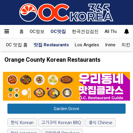
홈
OC정보
OC맛집
한국건강검진
All That Korea
OC 맛집 홈
맛집 Restaurants
Los Angeles
Irvine
치킨 K
Orange County Korean Restaurants
Garden Grove
한식 Korean
고기구이 Korean BBQ
중식 Chinese