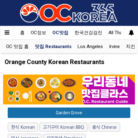
홈
OC정보
OC맛집
한국건강검진
All That Korea
OC 맛집 홈
맛집 Restaurants
Los Angeles
Irvine
치킨 K
Orange County Korean Restaurants
Garden Grove
한식 Korean
고기구이 Korean BBQ
중식 Chinese