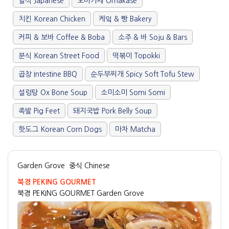
일식 Japanese
오마카세 Omakase
치킨 Korean Chicken
케잌 & 빵 Bakery
커피 & 보바 Coffee & Boba
소주 & 바 Soju & Bars
분식 Korean Street Food
떡볶이 Topokki
곱창 Intestine BBQ
순두부찌개 Spicy Soft Tofu Stew
설렁탕 Ox Bone Soup
소미소미 Somi Somi
족발 Pig Feet
돼지국밥 Pork Belly Soup
핫도그 Korean Corn Dogs
마차 Matcha
Garden Grove
중식 Chinese
북경 PEKING GOURMET
북경 PEKING GOURMET Garden Grove