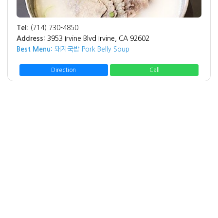
Tel:
(714) 730-4850
Address:
3953 Irvine Blvd Irvine, CA 92602
Best Menu:
돼지국밥 Pork Belly Soup
Direction
Call