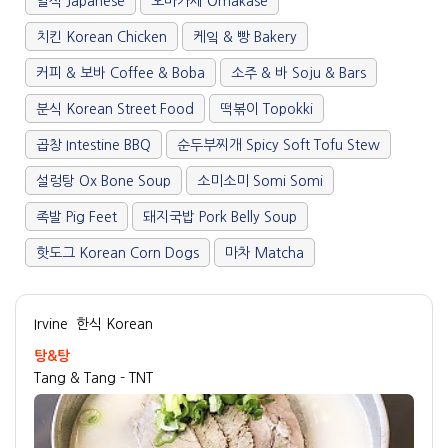
일식 Japanese
오마카세 Omakase
치킨 Korean Chicken
케잌 & 빵 Bakery
커피 & 보바 Coffee & Boba
소주 & 바 Soju & Bars
분식 Korean Street Food
떡볶이 Topokki
곱창 Intestine BBQ
순두부찌개 Spicy Soft Tofu Stew
설렁탕 Ox Bone Soup
소미소미 Somi Somi
족발 Pig Feet
돼지국밥 Pork Belly Soup
핫도그 Korean Corn Dogs
마차 Matcha
Irvine
한식 Korean
탕&탕
Tang & Tang - TNT