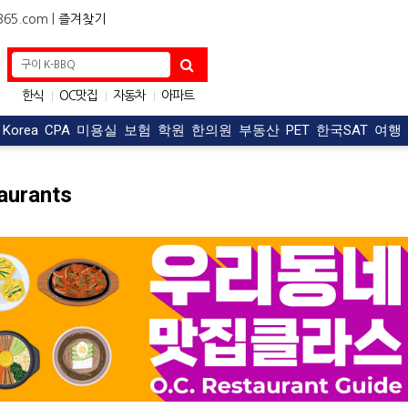
5.com |
즐겨찾기
한식
OC맛집
자동차
아파트
|
|
|
구직
구인
|
|
t Korea
CPA
미용실
보험
학원
한의원
부동산
PET
한국SAT
여행
aurants