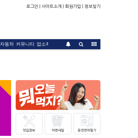
로그인 |
사이트소개 |
회원가입 |
정보찾기
자동차
커뮤니티
업소록
운전면허
문의
광고
맛집정보
마켓세일
운전면허필기