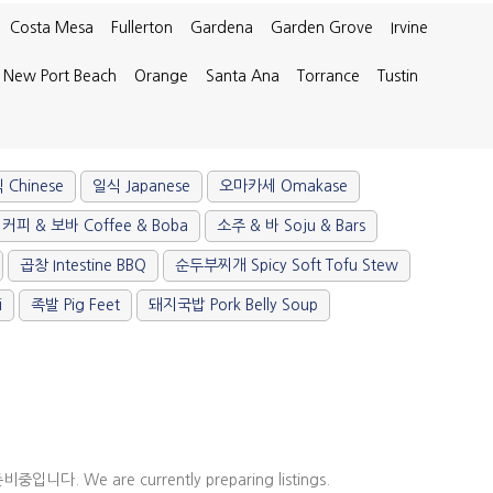
Costa Mesa
Fullerton
Gardena
Garden Grove
Irvine
New Port Beach
Orange
Santa Ana
Torrance
Tustin
 Chinese
일식 Japanese
오마카세 Omakase
커피 & 보바 Coffee & Boba
소주 & 바 Soju & Bars
곱창 Intestine BBQ
순두부찌개 Spicy Soft Tofu Stew
i
족발 Pig Feet
돼지국밥 Pork Belly Soup
다. We are currently preparing listings.