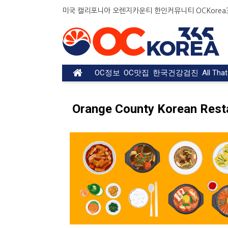
미국 캘리포니아 오렌지카운티 한인커뮤니티 OCKorea36
OC정보
OC맛집
한국건강검진
All Tha
Orange County Korean Rest