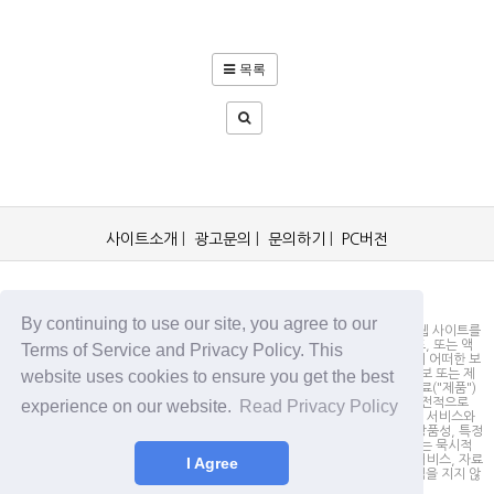
목록
사이트소개
|
광고문의
|
문의하기
|
PC버전
OCKorea365.com 2019© All rights reserved.
By continuing to use our site, you agree to our
OCKorea365.com 오씨코리아365는 본 웹 사이트에 명시되어 있거나, 본 웹 사이트를
통해 배포되거나, 본 웹 사이트에 포함되어 있는 서비스로부터 링크, 다운로드, 또는 액
Terms of Service and Privacy Policy. This
세스되는 정보, 내용 또는 광고(총칭하여 "자료")의 정확성이나 신뢰성에 대해 어떠한 보
website uses cookies to ensure you get the best
증도 하지 않을 뿐만 아니라 서비스상의, 또는 서비스와 관련된 광고, 기타 정보 또는 제
안의 결과로서 디스플레이, 구매 또는 취득하게 되는 제품, 정보 또는 기타 자료("제품")
의 품질에 대해서도 보증을 하지 않습니다. 귀하는, 자료에 대한 신뢰 여부가 전적으로
experience on our website.
Read Privacy Policy
본 웹사이트를 방문하신 귀하의 책임임을 인정합니다. OCKorea365.com은 서비스와
자료를 "있는 그대로" 제공하며, 서비스 또는 기타 자료 및 제품과 관련하여 상품성, 특정
목적에의 적합성에 대한 보증을 포함하되 이에 제한되지 않고 모든 명시적 또는 묵시적
인 보증을 명시적으로 부인합니다. 어떠한 경우에도 OCKorea365.com은 서비스, 자료
I Agree
및 제품과 관련하여 직접, 간접, 부수적, 징벌적, 파생적인 손해에 대해서 책임을 지지 않
습니다.