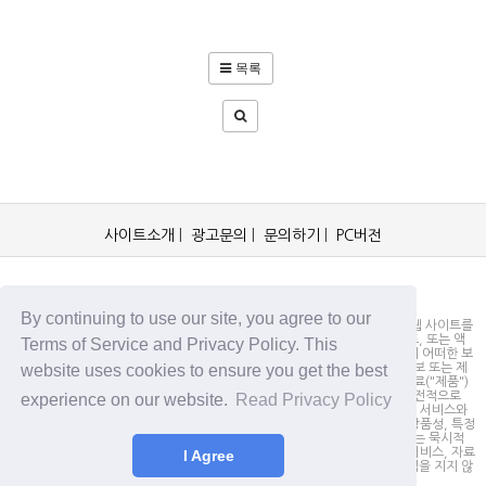
목록
사이트소개
|
광고문의
|
문의하기
|
PC버전
OCKorea365.com 2019© All rights reserved.
By continuing to use our site, you agree to our
OCKorea365.com 오씨코리아365는 본 웹 사이트에 명시되어 있거나, 본 웹 사이트를
통해 배포되거나, 본 웹 사이트에 포함되어 있는 서비스로부터 링크, 다운로드, 또는 액
Terms of Service and Privacy Policy. This
세스되는 정보, 내용 또는 광고(총칭하여 "자료")의 정확성이나 신뢰성에 대해 어떠한 보
website uses cookies to ensure you get the best
증도 하지 않을 뿐만 아니라 서비스상의, 또는 서비스와 관련된 광고, 기타 정보 또는 제
안의 결과로서 디스플레이, 구매 또는 취득하게 되는 제품, 정보 또는 기타 자료("제품")
의 품질에 대해서도 보증을 하지 않습니다. 귀하는, 자료에 대한 신뢰 여부가 전적으로
experience on our website.
Read Privacy Policy
본 웹사이트를 방문하신 귀하의 책임임을 인정합니다. OCKorea365.com은 서비스와
자료를 "있는 그대로" 제공하며, 서비스 또는 기타 자료 및 제품과 관련하여 상품성, 특정
목적에의 적합성에 대한 보증을 포함하되 이에 제한되지 않고 모든 명시적 또는 묵시적
인 보증을 명시적으로 부인합니다. 어떠한 경우에도 OCKorea365.com은 서비스, 자료
I Agree
및 제품과 관련하여 직접, 간접, 부수적, 징벌적, 파생적인 손해에 대해서 책임을 지지 않
습니다.