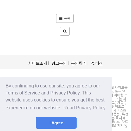
목록
사이트소개
|
광고문의
|
문의하기
|
PC버전
OCKorea365.com 2019© All rights reserved.
By continuing to use our site, you agree to our
OCKorea365.com 오씨코리아365는 본 웹 사이트에 명시되어 있거나, 본 웹 사이트를
통해 배포되거나, 본 웹 사이트에 포함되어 있는 서비스로부터 링크, 다운로드, 또는 액
Terms of Service and Privacy Policy. This
세스되는 정보, 내용 또는 광고(총칭하여 "자료")의 정확성이나 신뢰성에 대해 어떠한 보
website uses cookies to ensure you get the best
증도 하지 않을 뿐만 아니라 서비스상의, 또는 서비스와 관련된 광고, 기타 정보 또는 제
안의 결과로서 디스플레이, 구매 또는 취득하게 되는 제품, 정보 또는 기타 자료("제품")
의 품질에 대해서도 보증을 하지 않습니다. 귀하는, 자료에 대한 신뢰 여부가 전적으로
experience on our website.
Read Privacy Policy
본 웹사이트를 방문하신 귀하의 책임임을 인정합니다. OCKorea365.com은 서비스와
자료를 "있는 그대로" 제공하며, 서비스 또는 기타 자료 및 제품과 관련하여 상품성, 특정
목적에의 적합성에 대한 보증을 포함하되 이에 제한되지 않고 모든 명시적 또는 묵시적
인 보증을 명시적으로 부인합니다. 어떠한 경우에도 OCKorea365.com은 서비스, 자료
I Agree
및 제품과 관련하여 직접, 간접, 부수적, 징벌적, 파생적인 손해에 대해서 책임을 지지 않
습니다.