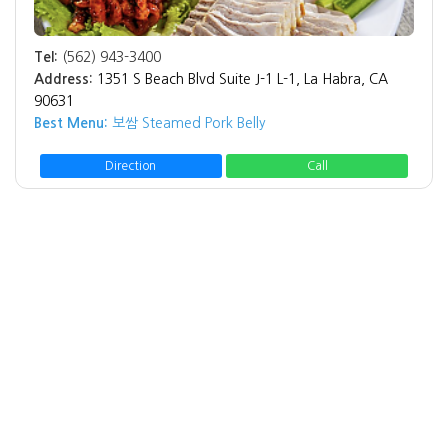
Tel:
(562) 943-3400
Address:
1351 S Beach Blvd Suite J-1 L-1, La Habra, CA
90631
Best Menu:
보쌈 Steamed Pork Belly
Direction
Call