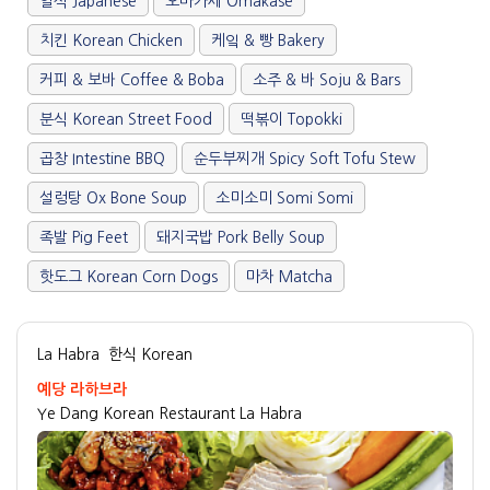
일식 Japanese
오마카세 Omakase
치킨 Korean Chicken
케잌 & 빵 Bakery
커피 & 보바 Coffee & Boba
소주 & 바 Soju & Bars
분식 Korean Street Food
떡볶이 Topokki
곱창 Intestine BBQ
순두부찌개 Spicy Soft Tofu Stew
설렁탕 Ox Bone Soup
소미소미 Somi Somi
족발 Pig Feet
돼지국밥 Pork Belly Soup
핫도그 Korean Corn Dogs
마차 Matcha
La Habra
한식 Korean
예당 라하브라
Ye Dang Korean Restaurant La Habra