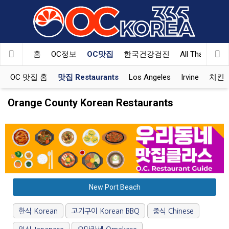
홈
OC정보
OC맛집
한국건강검진
All That Korea
OC 맛집 홈
맛집 Restaurants
Los Angeles
Irvine
치킨 K
Orange County Korean Restaurants
New Port Beach
한식 Korean
고기구이 Korean BBQ
중식 Chinese