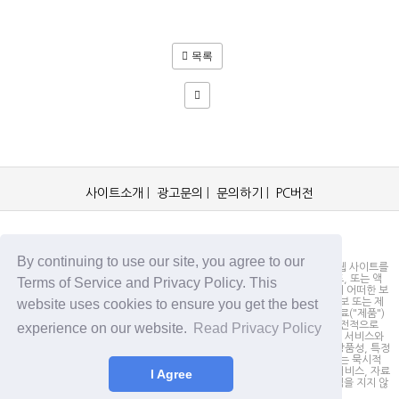
목록
사이트소개
|
광고문의
|
문의하기
|
PC버전
OCKorea365.com 2019© All rights reserved.
By continuing to use our site, you agree to our
OCKorea365.com 오씨코리아365는 본 웹 사이트에 명시되어 있거나, 본 웹 사이트를
통해 배포되거나, 본 웹 사이트에 포함되어 있는 서비스로부터 링크, 다운로드, 또는 액
Terms of Service and Privacy Policy. This
세스되는 정보, 내용 또는 광고(총칭하여 "자료")의 정확성이나 신뢰성에 대해 어떠한 보
website uses cookies to ensure you get the best
증도 하지 않을 뿐만 아니라 서비스상의, 또는 서비스와 관련된 광고, 기타 정보 또는 제
안의 결과로서 디스플레이, 구매 또는 취득하게 되는 제품, 정보 또는 기타 자료("제품")
의 품질에 대해서도 보증을 하지 않습니다. 귀하는, 자료에 대한 신뢰 여부가 전적으로
experience on our website.
Read Privacy Policy
본 웹사이트를 방문하신 귀하의 책임임을 인정합니다. OCKorea365.com은 서비스와
자료를 "있는 그대로" 제공하며, 서비스 또는 기타 자료 및 제품과 관련하여 상품성, 특정
목적에의 적합성에 대한 보증을 포함하되 이에 제한되지 않고 모든 명시적 또는 묵시적
인 보증을 명시적으로 부인합니다. 어떠한 경우에도 OCKorea365.com은 서비스, 자료
I Agree
및 제품과 관련하여 직접, 간접, 부수적, 징벌적, 파생적인 손해에 대해서 책임을 지지 않
습니다.