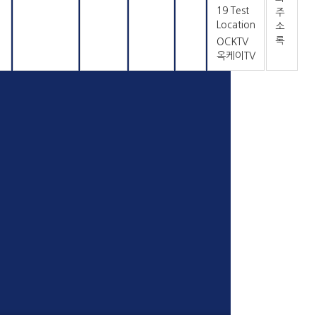
19 Test
주
Location
소
록
OCKTV
옥케이TV