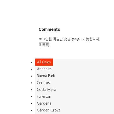
Comments
로그인한 회원만 댓글 등록이 가능합니다.
목록
All Cities
Anaheim
Buena Park
Cerritos
Costa Mesa
Fullerton
Gardena
Garden Grove