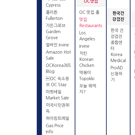
OC맛집
Cypress
플러튼
OC 맛집 홈
한국건
Fullerton
강검진
맛집
가든그로브
Restaurants
한국 건
Garden
Los
강검진
Grove
Angeles
종합센
얼바인 Irvine
Irvine
터
Amazon Hot
치킨
Korea
Sale
Korean
Medical
OCKorea365
Chicken
ProAD
Blog
떡볶이
신청하
OC 숙소정
Topokki
기
보 OC Stay
오늘 뭐먹
마켓세일
지?
Market Sale
미국시민권취
득
하이킹트레일
Gas Price
Info