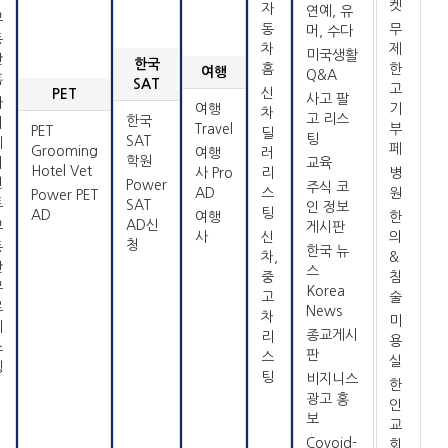
켓
자
연예, 유
부
동
무
머, 수다
동
차
제
미국생활
산
한국
홈
한
여행
Q&A
홈
SAT
고
신
PET
사고 팔
파
여행
기
차
고 리스
한국
워
Travel
부
PET
딜
팅
SAT
에
페
Grooming
여행
러
학원
이
교육
Hotel Vet
사 Pro
리
병
전
Power
주식 코
AD
스
원
Power PET
트
SAT
인 정보
팅
AD
여행
한
AD신
부
게시판
사
신
의
청
동
한국 뉴
차,
&
산
스
중
침
무
Korea
고
술
료
News
차
미
리
종교게시
리
용
스
판
스
실
팅
팅
비지니스
한
광고 홍
인
보
교
Covoid-
회