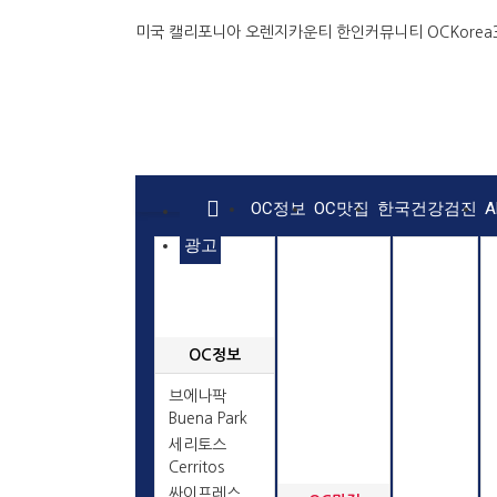
미국 캘리포니아 오렌지카운티 한인커뮤니티 OCKorea36
OC정보
OC맛집
한국건강검진
A
광고
OC정보
브에나팍
Buena Park
세리토스
Cerritos
싸이프레스