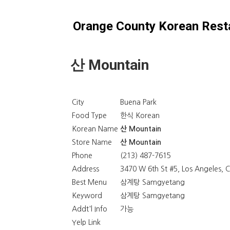
Orange County Korean Rest
산 Mountain
City
Buena Park
Food Type
한식 Korean
Korean Name
산 Mountain
Store Name
산 Mountain
Phone
(213) 487-7615
Address
3470 W 6th St #5, Los Angeles, 
Best Menu
삼계탕 Samgyetang
Keyword
삼계탕 Samgyetang
Addt'l Info
가능
Yelp Link