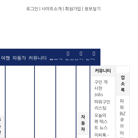
로그인 |
사이트소개 |
회원가입 |
정보찾기
여행
자동차
커뮤니티
업소록
운전면허
문의
커뮤니티
업
구인 게
소
시판
록
Jobs
파
파워구인
워
리스팅
BIZ
오늘의
자
큐
부
퀵 텍스
동
브
동
트 뉴스
차
산
마
미씨톡 -