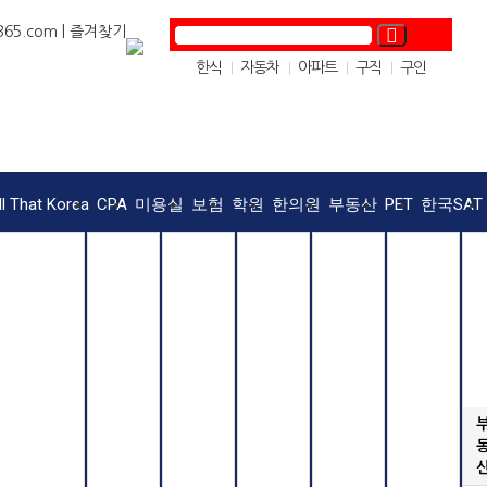
5.com |
즐겨찾기
한식
자동차
아파트
구직
구인
|
|
|
|
OC맛집
|
ll That Korea
CPA
미용실
보험
학원
한의원
부동산
PET
한국SAT