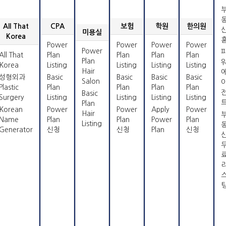
All That
CPA
보험
학원
한의원
미용실
Korea
Power
Power
Power
Power
Power
All That
Plan
Plan
Plan
Plan
Plan
Korea
Listing
Listing
Listing
Listing
Hair
성형외과
Basic
Basic
Basic
Basic
Salon
Plastic
Plan
Plan
Plan
Plan
Basic
Surgery
Listing
Listing
Listing
Listing
Plan
Korean
Power
Power
Apply
Power
Hair
Name
Plan
Plan
Power
Plan
Listing
Generator
신청
신청
Plan
신청