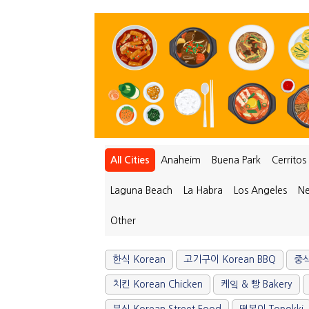
All Cities
Anaheim
Buena Park
Cerritos
Laguna Beach
La Habra
Los Angeles
Ne
Other
한식 Korean
고기구이 Korean BBQ
중식
치킨 Korean Chicken
케잌 & 빵 Bakery