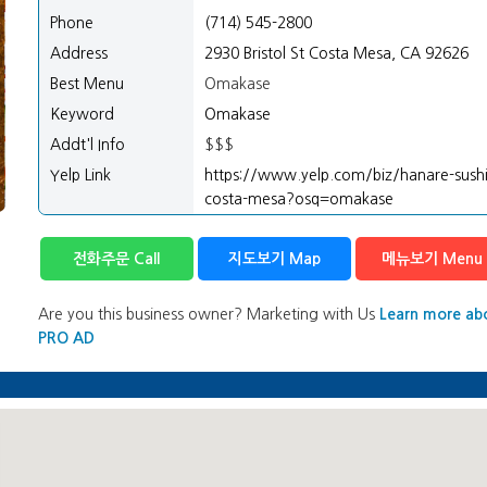
Phone
(714) 545-2800
Address
2930 Bristol St Costa Mesa, CA 92626
Best Menu
Omakase
Keyword
Omakase
Addt'l Info
$$$
Yelp Link
https://www.yelp.com/biz/hanare-sushi
costa-mesa?osq=omakase
전화주문 Call
지도보기 Map
메뉴보기 Menu
Are you this business owner? Marketing with Us
Learn more ab
PRO AD