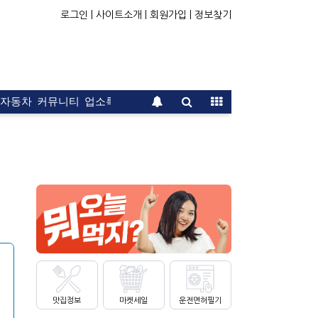
로그인 |
사이트소개 |
회원가입 |
정보찾기
자동차
커뮤니티
업소록
운전면허
문의
광고
맛집정보
마켓세일
운전면허필기