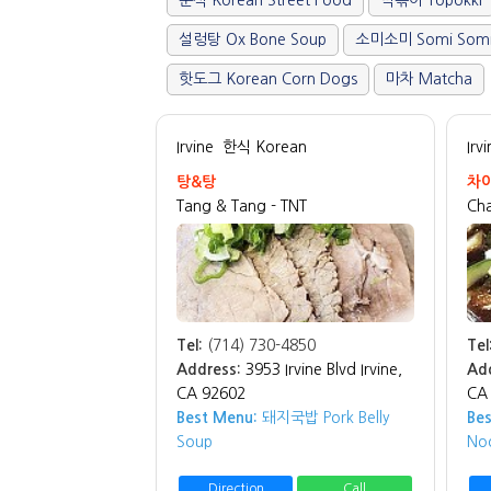
분식 Korean Street Food
떡볶이 Topokki
설렁탕 Ox Bone Soup
소미소미 Somi Som
핫도그 Korean Corn Dogs
마차 Matcha
Irvine
한식 Korean
Irv
탕&탕
차
Tang & Tang - TNT
Cha
Tel:
(714) 730-4850
Tel
Address:
3953 Irvine Blvd Irvine,
Ad
CA 92602
CA
Best Menu:
돼지국밥 Pork Belly
Be
Soup
No
Direction
Call