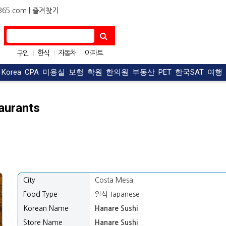
5.com |
즐겨찾기
구인
한식
자동차
아파트
|
|
|
OC맛집
구직
|
|
t Korea
CPA
미용실
보험
학원
한의원
부동산
PET
한국SAT
여행
aurants
City
Costa Mesa
Food Type
일식 Japanese
Korean Name
Hanare Sushi
Store Name
Hanare Sushi