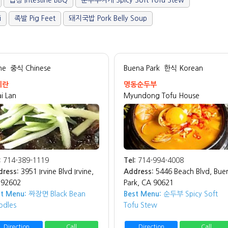
곱창 Intestine BBQ
순두부찌개 Spicy Soft Tofu Stew
i
족발 Pig Feet
돼지국밥 Pork Belly Soup
ine
중식 Chinese
Buena Park
한식 Korean
이란
명동순두부
i Lan
Myundong Tofu House
:
714-389-1119
Tel:
714-994-4008
dress:
3951 Irvine Blvd Irvine,
Address:
5446 Beach Blvd, Bue
 92602
Park, CA 90621
st Menu:
짜장면 Black Bean
Best Menu:
순두부 Spicy Soft
odles
Tofu Stew
Direction
Call
Direction
Call