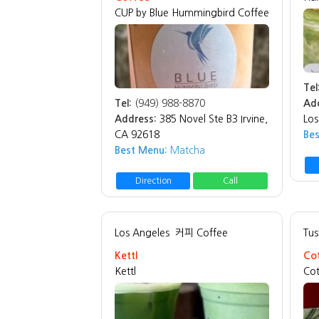
CUP by Blue Hummingbird Coffee
Tel
Tel:
(949) 988-8870
Ad
Address:
385 Novel Ste B3 Irvine,
Los
CA 92618
Be
Best Menu:
Matcha
Direction
Call
Los Angeles
커피 Coffee
Tus
Kettl
Cot
Kettl
Cot