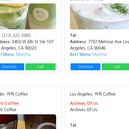
:
(213) 322-2060
Tel:
dress:
3450 W 6th St Ste 107
Address:
7707 Melrose Ave Los
 Angeles, CA 90020
Angeles, CA 90046
st Menu:
Matcha
Best Menu:
Matcha
Direction
Call
Direction
Call
tin
커피 Coffee
Los Angeles
커피 Coffee
ti Coffee
Archives Of Us
ti Coffee
Archives Of Us
Tel: