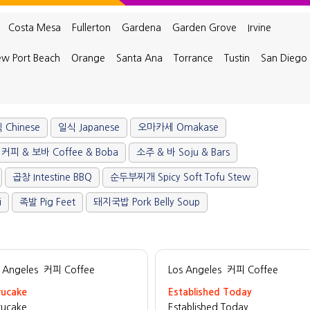
Costa Mesa
Fullerton
Gardena
Garden Grove
Irvine
w Port Beach
Orange
Santa Ana
Torrance
Tustin
San Diego
 Chinese
일식 Japanese
오마카세 Omakase
커피 & 보바 Coffee & Boba
소주 & 바 Soju & Bars
곱창 Intestine BBQ
순두부찌개 Spicy Soft Tofu Stew
i
족발 Pig Feet
돼지국밥 Pork Belly Soup
 Angeles
커피 Coffee
Los Angeles
커피 Coffee
rucake
Established Today
rucake
Established Today