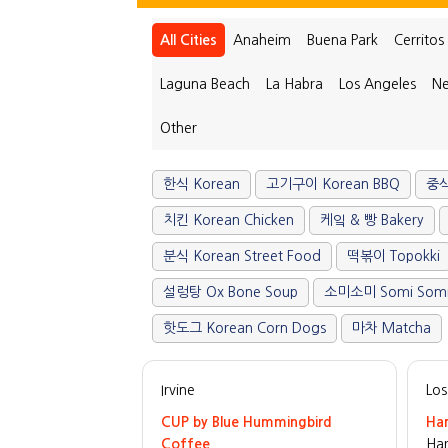
All Cities
Anaheim
Buena Park
Cerritos
Laguna Beach
La Habra
Los Angeles
Ne
Other
한식 Korean
고기구이 Korean BBQ
중식
치킨 Korean Chicken
케잌 & 빵 Bakery
분식 Korean Street Food
떡볶이 Topokki
설렁탕 Ox Bone Soup
소미소미 Somi Som
핫도그 Korean Corn Dogs
마차 Matcha
Irvine
Los
CUP by Blue Hummingbird
Ha
Coffee
Ha