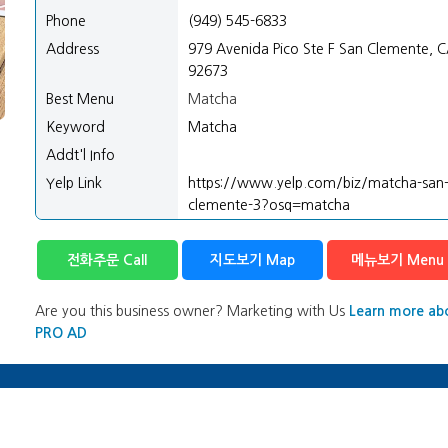
Phone
(949) 545-6833
Address
979 Avenida Pico Ste F San Clemente, 
92673
Best Menu
Matcha
Keyword
Matcha
Addt'l Info
Yelp Link
https://www.yelp.com/biz/matcha-san
clemente-3?osq=matcha
전화주문 Call
지도보기 Map
메뉴보기 Menu
Are you this business owner? Marketing with Us
Learn more ab
PRO AD