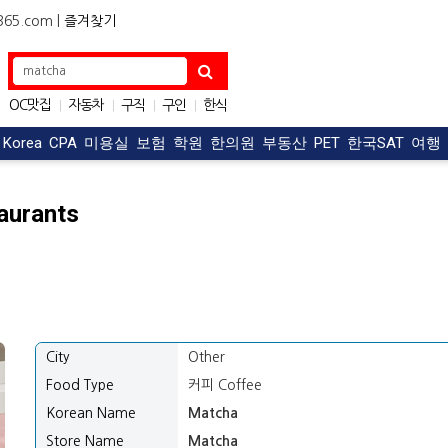
5.com |
즐겨찾기
OC맛집
자동차
구직
구인
한식
|
|
|
|
아파트
|
t Korea
CPA
미용실
보험
학원
한의원
부동산
PET
한국SAT
여행
aurants
City
Other
Food Type
커피 Coffee
Korean Name
Matcha
Store Name
Matcha