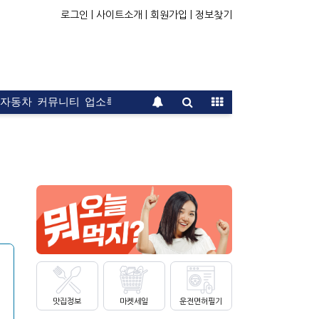
로그인 |
사이트소개 |
회원가입 |
정보찾기
자동차
커뮤니티
업소록
운전면허
문의
광고
맛집정보
마켓세일
운전면허필기