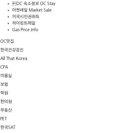
OC 숙소정보 OC Stay
마켓세일 Market Sale
미국시민권취득
하이킹트레일
Gas Price Info
OC맛집
한국건강검진
All That Korea
CPA
미용실
보험
학원
한의원
부동산
PET
한국SAT