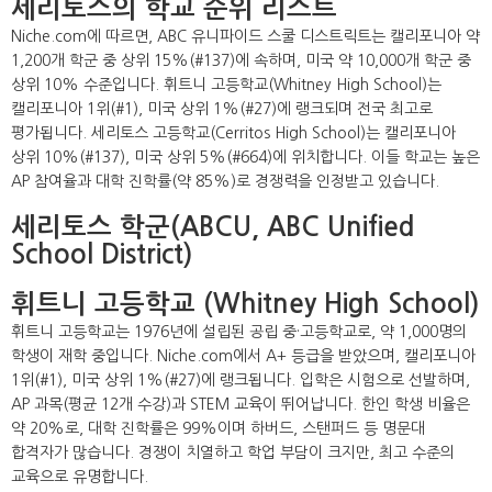
세리토스의 학교 순위 리스트
Niche.com에 따르면, ABC 유니파이드 스쿨 디스트릭트는 캘리포니아 약
1,200개 학군 중 상위 15%(#137)에 속하며, 미국 약 10,000개 학군 중
상위 10% 수준입니다. 휘트니 고등학교(Whitney High School)는
캘리포니아 1위(#1), 미국 상위 1%(#27)에 랭크되며 전국 최고로
평가됩니다. 세리토스 고등학교(Cerritos High School)는 캘리포니아
상위 10%(#137), 미국 상위 5%(#664)에 위치합니다. 이들 학교는 높은
AP 참여율과 대학 진학률(약 85%)로 경쟁력을 인정받고 있습니다.
세리토스 학군(ABCU, ABC Unified
School District)
휘트니 고등학교 (Whitney High School)
휘트니 고등학교는 1976년에 설립된 공립 중·고등학교로, 약 1,000명의
학생이 재학 중입니다. Niche.com에서 A+ 등급을 받았으며, 캘리포니아
1위(#1), 미국 상위 1%(#27)에 랭크됩니다. 입학은 시험으로 선발하며,
AP 과목(평균 12개 수강)과 STEM 교육이 뛰어납니다. 한인 학생 비율은
약 20%로, 대학 진학률은 99%이며 하버드, 스탠퍼드 등 명문대
합격자가 많습니다. 경쟁이 치열하고 학업 부담이 크지만, 최고 수준의
교육으로 유명합니다.