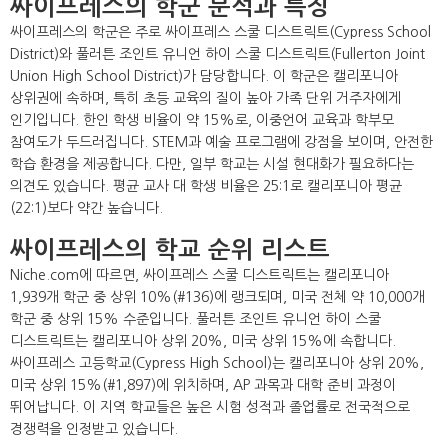
싸이프레스의 학군 분석과 특징
싸이프레스의 학군은 주로 싸이프레스 스쿨 디스트릭트(Cypress School
District)와 풀러튼 조인트 유니언 하이 스쿨 디스트릭트(Fullerton Joint
Union High School District)가 담당합니다. 이 학군은 캘리포니아
상위권에 속하며, 특히 초등 교육의 질이 높아 가족 단위 거주자에게
인기입니다. 한인 학생 비율이 약 15%로, 이중언어 교육과 학부모
참여도가 두드러집니다. STEM과 예술 프로그램에 강점을 보이며, 안전한
학습 환경을 제공합니다. 다만, 일부 학교는 시설 현대화가 필요하다는
의견도 있습니다. 평균 교사 대 학생 비율은 25:1로 캘리포니아 평균
(22:1)보다 약간 높습니다.
싸이프레스의 학교 순위 리스트
Niche.com에 따르면, 싸이프레스 스쿨 디스트릭트는 캘리포니아
1,939개 학군 중 상위 10%(#136)에 랭크되며, 미국 전체 약 10,000개
학군 중 상위 15% 수준입니다. 풀러튼 조인트 유니언 하이 스쿨
디스트릭트는 캘리포니아 상위 20%, 미국 상위 15%에 속합니다.
싸이프레스 고등학교(Cypress High School)는 캘리포니아 상위 20%,
미국 상위 15%(#1,897)에 위치하며, AP 과목과 대학 준비 과정이
뛰어납니다. 이 지역 학교들은 높은 시험 성적과 졸업률로 전국적으로
경쟁력을 인정받고 있습니다.