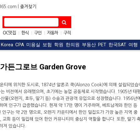
5.com |
즐겨찾기
OC맛집
한식
구인
자동차
구직
|
|
|
|
아파트
|
t Korea
CPA
미용실
보험
학원
한의원
부동산
PET
한국SAT
여행
든그로브 Garden Grove
운티에 위치한 도시로, 1874년 알론조 쿡(Alonzo Cook)에 의해 설립되었습
다는 비전에서 유래했으며, 초기에는 농업 공동체로 시작했습니다. 1905년 태
연결되면서 농산물(오렌지, 호두, 딸기 등) 수송과 관광객 유입으로 성장했습니다. 1956년
하며 인구가 급증했습니다. 현재 약 17만 명이 거주하며, 베트남계와 한인 등
 인구는 약 2만 명으로, 오렌지 카운티에서 한인 밀집도가 가장 높은 지역 중
, 교회 등이 밀집해 있어 한인 커뮤니티의 중심지 역할을 합니다. 또한, 딸기 
 알려져 있습니다.