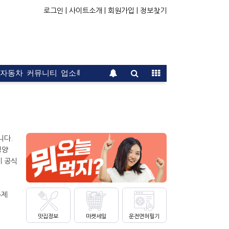
로그인 |
사이트소개 |
회원가입 |
정보찾기
자동차
커뮤니티
업소록
운전면허
문의
광고
니다.
평양
에 공식
축제
맛집정보
마켓세일
운전면허필기