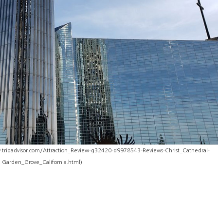
.tripadvisor.com/Attraction_Review-g32420-d9978543-Reviews-Christ_Cathedral-
Garden_Grove_California.html)