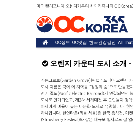
미국 캘리포니아 오렌지카운티 한인커뮤니티 OCKorea36
OC정보
OC맛집
한국건강검진
All Tha
오렌지 카운티 도시 소개 - 가
가든그로브(Garden Grove)는 캘리포니아 오렌지 카
도시 이름은 쿡이 이 지역을 "정원의 숲"으로 만들겠
전기 철도(Pacific Electric Railroad)가 
도시로 인가되었고, 제2차 세계대전 후 군인들이 정착
아시아계 비율이 높은 다문화 도시로 유명합니다. 한인
하나입니다. 한인타운(리틀 서울)은 한국 음식점, 마켓
(Strawberry Festival)와 같은 대규모 행사로도 잘