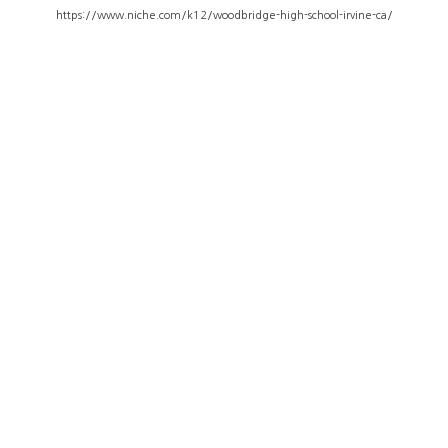
https://www.niche.com/k12/woodbridge-high-school-irvine-ca/