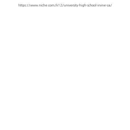
https://www.niche.com/k12/university-high-school-irvine-ca/