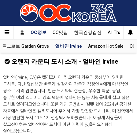
홈
OC정보
OC맛집
한국건강검진
All That Korea
가든그로브 Garden Grove
얼바인 Irvine
Amazon Hot Sale
OCK
오렌지 카운티 도시 소개 - 얼바인 Irvine
얼바인(Irvine, CA)은 캘리포니아 주 오렌지 카운티 중심부에 위치한
도시로, 지난 몇십년간 빠르게 성장하여 가족과 직장인들에게 매력적인
장소로 자리 잡았습니다. 인근 도시와의 접근성, 우수한 학군, 공원,
풍부한 야외 액티비티 장소 덕분에 얼바인은 많은 사람들에게 살고 싶은
도시로 알려지고있습니다. 또한 개인 금융회사 월렛 헙이 2024년 공개한
자료에서 얼바인은 캘리포니아 주에서 가장 안전한 도시 1위, 미 전역에서
*
가장 안전한 도시 11위
에 선정되기도하였습니다. 이렇게 사람들이
살고싶어하는 얼바인이란 도시에 어떤 매력이 있을까요? 함께
알아보겠습니다.