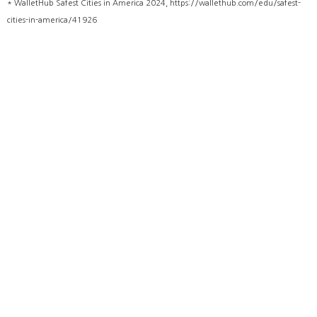
* WalletHub Safest Cities in America 2024, https://wallethub.com/edu/safest-
cities-in-america/41926