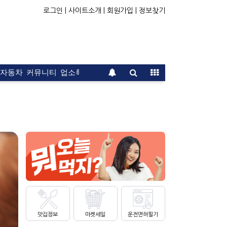
로그인 |
사이트소개 |
회원가입 |
정보찾기
자동차
커뮤니티
업소록
운전면허
문의
광고
맛집정보
마켓세일
운전면허필기