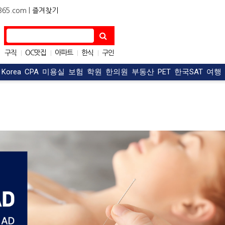
5.com |
즐겨찾기
구직
OC맛집
아파트
한식
구인
|
|
|
|
자동차
|
t Korea
CPA
미용실
보험
학원
한의원
부동산
PET
한국SAT
여행