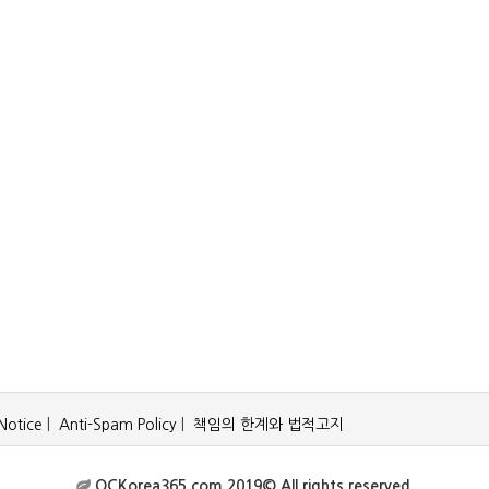
Notice
|
Anti-Spam Policy
|
책임의 한계와 법적고지
OCKorea365.com 2019© All rights reserved.