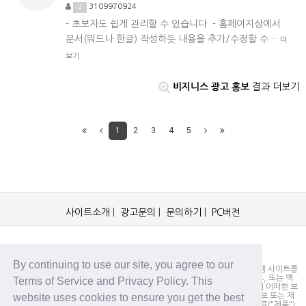
3109970924
2
- 초보자도 쉽게 관리할 수 있습니다. - 홈페이지상에서
문서(워드나 한글) 작성하듯 내용을 추가/수정할 수…
더
보기
비지니스 광고 홍보
결과 더보기
1
2
3
4
5
사이트소개
|
광고문의
|
문의하기
|
PC버전
OCKorea365.com 2019© All rights reserved.
By continuing to use our site, you agree to our
OCKorea365.com 오씨코리아365는 본 웹 사이트에 명시되어 있거나, 본 웹 사이트를
통해 배포되거나, 본 웹 사이트에 포함되어 있는 서비스로부터 링크, 다운로드, 또는 액
Terms of Service and Privacy Policy. This
세스되는 정보, 내용 또는 광고(총칭하여 "자료")의 정확성이나 신뢰성에 대해 어떠한 보
website uses cookies to ensure you get the best
증도 하지 않을 뿐만 아니라 서비스상의, 또는 서비스와 관련된 광고, 기타 정보 또는 제
안의 결과로서 디스플레이, 구매 또는 취득하게 되는 제품, 정보 또는 기타 자료("제품")