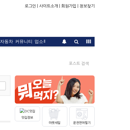
로그인 |
사이트소개 |
회원가입 |
정보찾기
자동차
커뮤니티
업소록
운전면허
문의
광고
포스트 검색
맛집정보
마켓세일
운전면허필기