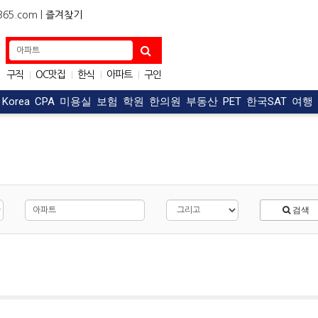
5.com |
즐겨찾기
구직
OC맛집
한식
아파트
구인
|
|
|
|
자동차
|
t Korea
CPA
미용실
보험
학원
한의원
부동산
PET
한국SAT
여행
검색