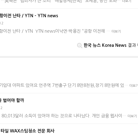
”…吳측은 “범죄자가 큰 소리” 매일경제[단독] "오세훈, 당선 도와…
더보기
전 난타 / YTN - YTN news
12
항이전 난타 / YTN YTN news이낙연-박용진 “공항 이전해 …
더보기
한국 뉴스 Korea News
결과 
기임대 아파트 있어요 언주역 7번출구 단기 8만8천원,장기 8만원에 있…
더보
나 벌어야 할까
32
80,013달러 소득이 있어야 하는 것으로 나타났다. 개인 금융 웹사이…
더보기
후 타일 WAX스팀청소 전문 회사