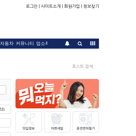
로그인 |
사이트소개 |
회원가입 |
정보찾기
자동차
커뮤니티
업소록
운전면허
문의
광고
포스트 검색
2)
맛집정보
마켓세일
운전면허필기