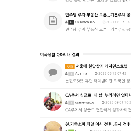
검찰 출석 명태균 “오세훈 잡으러 왔다
민주당 주자 부동산 토론...기본주택·공항이
G
OCKorea365
2021.08.17 13:
민주당 주자 부동산 토론...기본주택·공
미국생활 Q&A 내 결과
서울에 한달살기 레지던스호텔
댓글
Adelina
2025.06.13 07:43
1
논현로565 휴먼 터치빌이란 외국인 장
CA주서 싱글로 '내 삶' 누리려면 얼마
usanewsatoz
2023.09.01 16:
1
CA주에서 싱글로 편안하게 생활하려면 
천,가죽소파,타일 이사 전후 ,공사 전