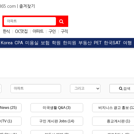
5.com |
즐겨찾기
한식
OC맛집
아파트
구인
구직
|
|
|
|
자동차
|
t Korea
CPA
미용실
보험
학원
한의원
부동산
PET
한국SAT
여행
검색
News (25)
미국생활 Q&A (3)
비지니스 광고 홍보 (12
TV (1)
구인 게시판 Jobs (14)
종교게시판 (1)