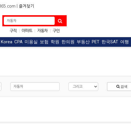
5.com |
즐겨찾기
구직
아파트
자동차
구인
|
|
|
OC맛집
한식
|
|
t Korea
CPA
미용실
보험
학원
한의원
부동산
PET
한국SAT
여행
검색