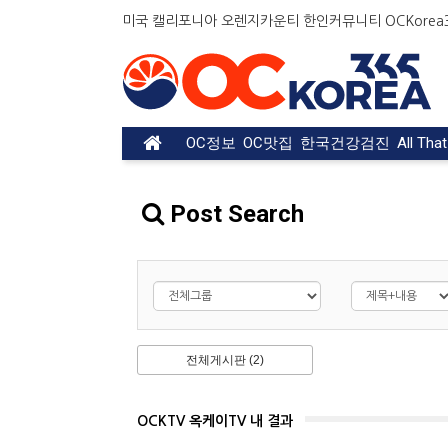
Welcome
미국 캘리포니아 오렌지카운티 한인커뮤니티 OCKorea36
to
All
in
One
Accessibility
OC정보
OC맛집
한국건강검진
All Tha
screen
reader.
To
Post Search
start
the
All
in
One
Accessibility
screen
전체게시판 (2)
reader,
press
"Ctrl
OCKTV 옥케이TV 내 결과
+