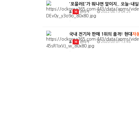
/".
'포뮬러E'가 뭐냐면 말이지.. 오늘-내
This
M
관리자
2022.08.13 04:25
shortcut
.
activates
the
국내 전기차 판매 1위의 품격! 현대
자
screen
reader
M
관리자
2020.03.01 13:48
to
.
help
you
navigate
and
interact
with
the
content.