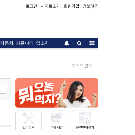
로그인 |
사이트소개 |
회원가입 |
정보찾기
자동차
커뮤니티
업소록
운전면허
문의
광고
포스트 검색
맛집정보
마켓세일
운전면허필기