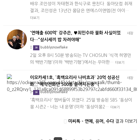
배우 조인성이 차태현과 한식구로 뭉친다. 동아닷컴 취재
결과, 조인성은 13년간 몸담은 엔에스이앤엠(전 아이…
더보기
'연매출 600억' 강주은, ♥최민수와 불화 사실이었
새창
다…"삼시세끼 밥 차려야해"
bubblysnowflake
30
2일 오후 8시 50분 방송되는 TV CHOSUN '식객 허영만
의 백반기행'(이하 '백반기행')에서는 우아한…
더보기
이모카세1호, `흑백요리사 나비효과` 20억 성공신
새창
화..."예약전화만 500통 쏟아지는중" (
bubblysnowflake
30
'흑백요리사' 멤버들이 모였다. 25일 방송된 SBS '동상이
몽 시즌2 - 너는 내 운명'(이하 '동상이몽2…
더보기
미씨톡 - 연예, 유머, 수다
결과 더보기