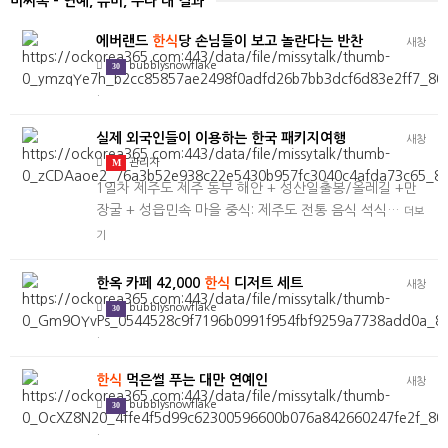
미씨톡 - 연예, 유머, 수다 내 결과
에버랜드
한식
당 손님들이 보고 놀란다는 반찬
새창
bubblysnowflake
30
.
실제 외국인들이 이용하는 한국 패키지여행
새창
M
관리자
1일차 제주도 제주 동부 해안 + 성산일출봉/올레길 +만
장굴 + 성읍민속 마을 중식: 제주도 전통 음식 석식…
더보
기
한옥 카페 42,000
한식
디저트 세트
새창
bubblysnowflake
30
.
한식
먹은썰 푸는 대만 연예인
새창
bubblysnowflake
30
.