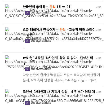
한국인이 좋아하는
한식
1위 vs 2위
새창
bubblysnowflake
30
.
요즘 해외에서 만들어지는
한식
- 고추장 버터 스테이
새창
크 솥밥
bubblysnowflake
30
.
tvN 측 “백종원 ‘장사천재’ 촬영 중 맞다…편성은 미
새창
정”
bubblysnowflake
30
각종 논란에 휩싸인 백종원의 프랑스 목격담이 확산한 가
운데, tvN 측이 입장을 내놨다. tvN측은 28일 …
더보기
조인성, 차태현과 새 기획사 설립…배우 추가 영입 예
새창
정
bubblysnowflake
30