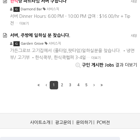
한식
당 파트타임 서버 구합니다
새창
G
Diamond Bar
서비스직
서버 ㅤDinner Hours: 6:00 PM - 10:00 PM ㅤ급여 : $16.00/hr + Tip
전…
더보기
서버, 주방에 일하실 분 찾습니다.
새창
G
Garden Grove
서비스직
가든그로브 고기집에서 (풀타임,팟타임)일하실분을 찾습니다. •냉면
부/ 고기부 •한식쿡부, 한식쿡헬퍼 3-4일…
더보기
구인 게시판 Jobs
결과 더보기
1
2
3
4
5
사이트소개
|
광고문의
|
문의하기
|
PC버전