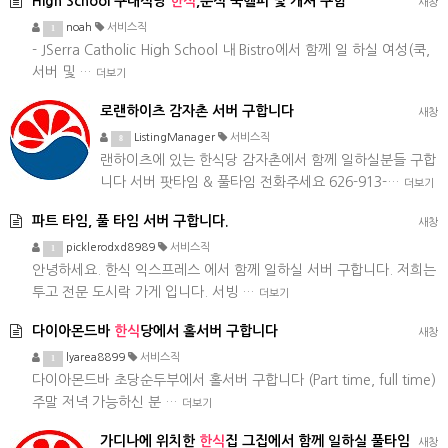
High School 구내식당
한식
,분식 쿡헬퍼 및 캐셔 구함
새창
noah
서비스직
1
- JSerra Catholic High School 내 Bistro에서 함께 일 하실 여성(쿡,
서버 및 …
더보기
로랜하이츠 감자촌 서버 구합니다
새창
ListingManager
서비스직
8
랜하이츠에 있는 한식당 감자촌에서 함께 일하실분들 구합
니다 서버 팟타임 & 풀타임 전화주세요 626-913-…
더보기
파트 타임, 풀 타임 서버 구합니다.
새창
picklerodxd8989
서비스직
1
안녕하세요. 한식 익스프레스 에서 함께 일하실 서버 구합니다. 저희는
투고 전문 도시락 가게 입니다. 서빙 …
더보기
다이아몬드바
한식
당에서 홀서버 구합니다
새창
lyarea8899
서비스직
1
다이아몬드바 초당순두부에서 홀서버 구합니다 (Part time, full time)
주말 저녁 가능하신 분 …
더보기
가디나에 위치한
한식
집 그집에서 함께 일하실 풀타임
새창