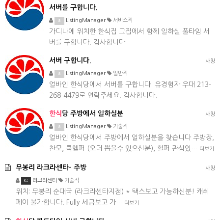
서버를 구합니다.
ListingManager
서비스직
8
가디나에 위치한 한식집 그집에서 함께 일하실 풀타임 서
버를 구합니다. 감사합니다
서버 구합니다.
새창
ListingManager
일반직
8
얼바인 한식당에서 서버를 구합니다. 유경험자 우대 213-
268-4479로 연락주세요. 감사합니다.
한식
당 주방에서 일하실분
새창
ListingManager
기술직
8
얼바인 한식당에서 주방에서 일하실분을 찾습니다 주방장,
찬모, 쿡헬퍼 (오더 뽑을수 있으신분), 헐퍼 관심있…
더보기
무봉리 라크라센타- 주방
새창
G
라크라센타
기술직
위치: 무봉리 순대국 (라크라센타지점) * 택스보고 가능하신분! 캐쉬
페이 불가합니다. Fully 세금보고 가…
더보기