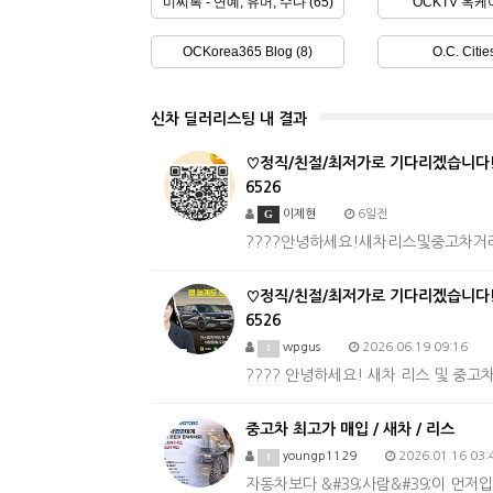
미씨톡 - 연예, 유머, 수다 (65)
OCKTV 옥케이
OCKorea365 Blog (8)
O.C. Citie
신차 딜러리스팅 내 결과
♡정직/친절/최저가로 기다리겠습니다!♡
6526
G
이제현
6일전
????안녕하세요!새차리스및중고차거래전
♡정직/친절/최저가로 기다리겠습니다!♡
6526
wpgus
2026.06.19 09:16
1
???? 안녕하세요! 새차 리스 및 중고차 
중고차 최고가 매입 / 새차 / 리스
youngp1129
2026.01.16 03:
1
자동차보다 &#39;사람&#39;이 먼저