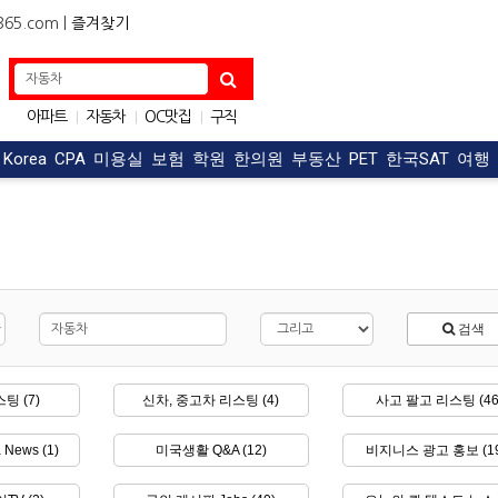
5.com |
즐겨찾기
아파트
자동차
OC맛집
구직
|
|
|
한식
구인
|
|
t Korea
CPA
미용실
보험
학원
한의원
부동산
PET
한국SAT
여행
검색
팅 (7)
신차, 중고차 리스팅 (4)
사고 팔고 리스팅 (46
News (1)
미국생활 Q&A (12)
비지니스 광고 홍보 (19