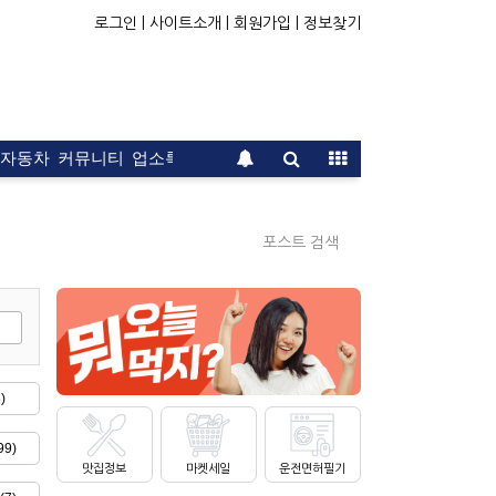
로그인 |
사이트소개 |
회원가입 |
정보찾기
자동차
커뮤니티
업소록
운전면허
문의
광고
포스트 검색
)
9)
맛집정보
마켓세일
운전면허필기