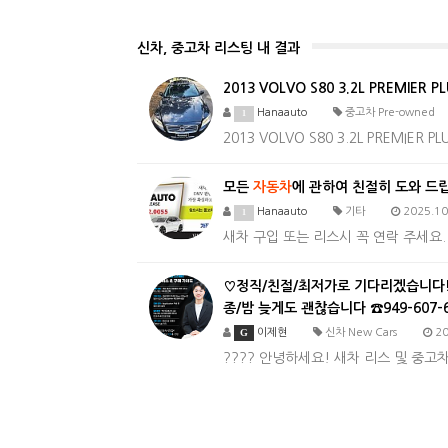
신차, 중고차 리스팅 내 결과
2013 VOLVO S80 3.2L PREMIER 
Hanaauto
중고차 Pre-owned
1
2013 VOLVO S80 3.2L PREMIER
모든
자동차
에 관하여 친절히 도와 드
Hanaauto
기타
2025.10
1
새차 구입 또는 리스시 꼭 연락 주세요. 
♡정직/친절/최저가로 기다리겠습니다!♡
종/밤 늦게도 괜찮습니다 ☎949-607-6
G
이제현
신차 New Cars
20
???? 안녕하세요! 새차 리스 및 중고차 