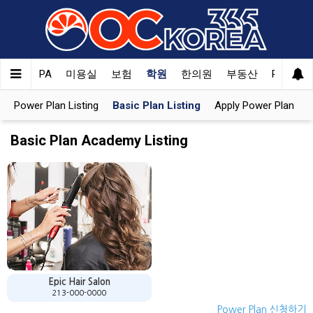
orea
CPA
미용실
보험
학원
한의원
부동산
PET
한
Power Plan Listing
Basic Plan Listing
Apply Power Plan
Basic Plan Academy Listing
Epic Hair Salon
213-000-0000
Power Plan 신청하기