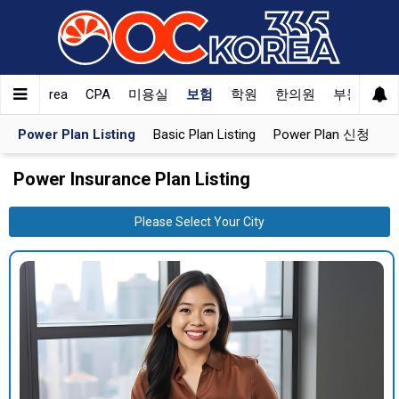
l That Korea
CPA
미용실
보험
학원
한의원
부동산
P
Power Plan Listing
Basic Plan Listing
Power Plan 신청
Power Insurance Plan Listing
Please Select Your City