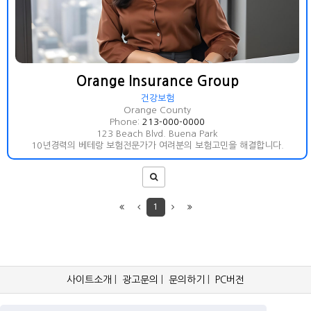
Orange Insurance Group
건강보험
Orange County
Phone:
213-000-0000
123 Beach Blvd. Buena Park
10년경력의 베테랑 보험전문가가 여려분의 보험고민을 해결합니다.
1
사이트소개
|
광고문의
|
문의하기
|
PC버전