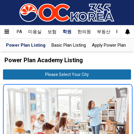
orea
CPA
미용실
보험
학원
한의원
부동산
PET
한
Power Plan Listing
Basic Plan Listing
Apply Power Plan
Power Plan Academy Listing
Please Select Your City