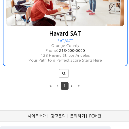
Havard SAT
SAT/ACT
Orange County
Phone:
213-000-0000
123 Havard St. Los Angeles
Your Path to a Perfect Score Starts Here
1
사이트소개
|
광고문의
|
문의하기
|
PC버전