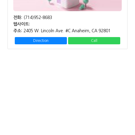
전화:
(714)952-8683
웹사이트:
주소:
2405 W. Lincoln Ave. #C Anaheim, CA 92801
Direction
Call