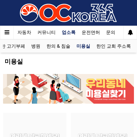
여행
자동차
커뮤니티
업소록
운전면허
문의
광고
제한 고기부페
병원
한의 & 침술
미용실
한인 교회 주소록
미용실