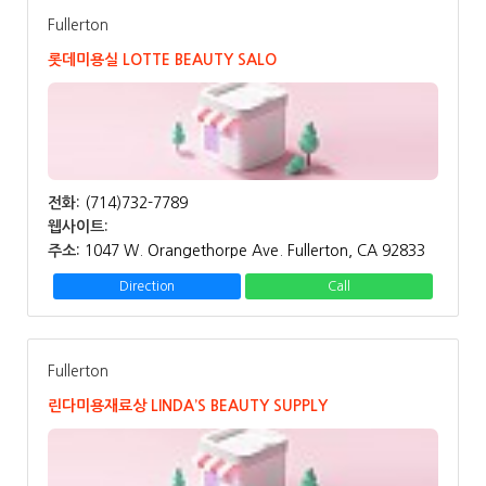
Fullerton
롯데미용실 LOTTE BEAUTY SALO
전화:
(714)732-7789
웹사이트:
주소:
1047 W. Orangethorpe Ave. Fullerton, CA 92833
Direction
Call
Fullerton
린다미용재료상 LINDA’S BEAUTY SUPPLY