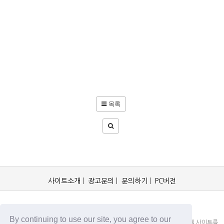
목록
사이트소개
|
광고문의
|
문의하기
|
PC버전
OCKorea365.com 2019© All rights reserved.
By continuing to use our site, you agree to our
OCKorea365.com 오씨코리아365는 본 웹 사이트에 명시되어 있거나, 본 웹 사이트를