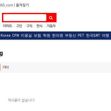
5.com |
즐겨찾기
아파트
구인
구직
한식
자동차
|
|
|
|
OC맛집
|
t Korea
CPA
미용실
보험
학원
한의원
부동산
PET
한국SAT
여행
ng
기타
게시물이 없습니다.