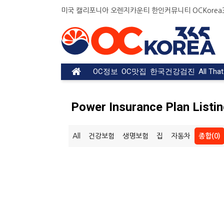
미국 캘리포니아 오렌지카운티 한인커뮤니티 OCKorea36
OC정보
OC맛집
한국건강검진
All Tha
Power Insurance Plan Listi
All
건강보험
생명보험
집
자동차
종합(0)