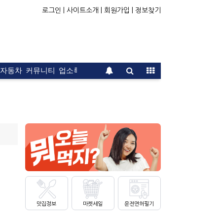
로그인 |
사이트소개 |
회원가입 |
정보찾기
자동차
커뮤니티
업소록
운전면허
문의
광고
맛집정보
마켓세일
운전면허필기