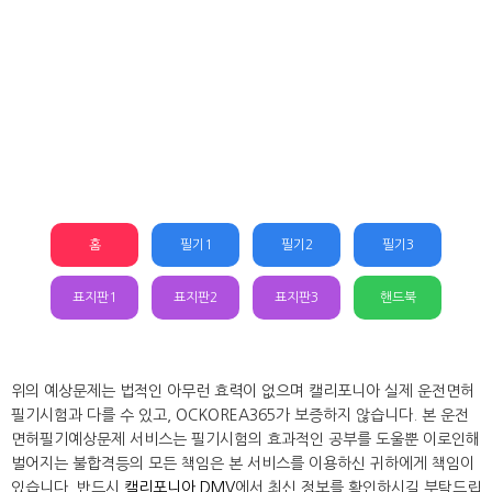
홈
필기1
필기2
필기3
표지판1
표지판2
표지판3
핸드북
위의 예상문제는 법적인 아무런 효력이 없으며 캘리포니아 실제 운전면허
필기시험과 다를 수 있고, OCKOREA365가 보증하지 않습니다. 본 운전
면허필기예상문제 서비스는 필기시험의 효과적인 공부를 도울뿐 이로인해
벌어지는 불합격등의 모든 책임은 본 서비스를 이용하신 귀하에게 책임이
있습니다. 반드시
캘리포니아 DMV
에서 최신 정보를 확인하시길 부탁드립