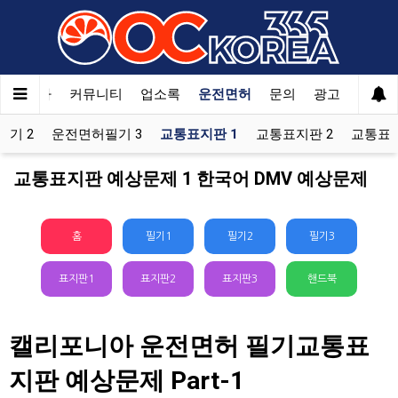
자동차
커뮤니티
업소록
운전면허
문의
광고
기 2
운전면허필기 3
교통표지판 1
교통표지판 2
교통표지
교통표지판 예상문제 1 한국어 DMV 예상문제
홈
필기1
필기2
필기3
표지판1
표지판2
표지판3
핸드북
캘리포니아 운전면허 필기교통표
지판 예상문제 Part-1